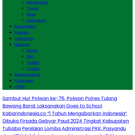
Menengah
Tinggi
Riset
Kebijakan
Kesehatan
Ragam
Teknologi
Hiburan
Musik
Film
Teater
Tradisi
Internasional
Olahraga
OPINI
Sambut Hut Polwan ke-76, Polwan Polres Tulang
Bawang Barat Laksanakan Goes to School
Kabarindonesia.co “1 Tahun Mengabarkan Indonesia”
Dibuka Firsada Gebyar Paud 2024 Tingkat Kabupaten
Tubaba
Penilaian Lomba Administrasi PKK, Posyandu