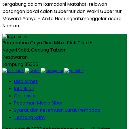
tergabung dalam Ramadani Matahati relawan
pasangan bakal calon Gubernur dan Wakil Gubernur
Mawardi Yahya – Anita Noeringhati,menggelar acara
Nonton…
Perumahan Griya Bina Mitra Blok F No.15
Negeri Sakti, Gedung Tataan
Pesawaran
Lampung 35366
Disclaimer
Info Iklan
Organisasi
Pedoman Media Siber
Syarat dan Ketentuan Surat Pembaca
Tentang Kami