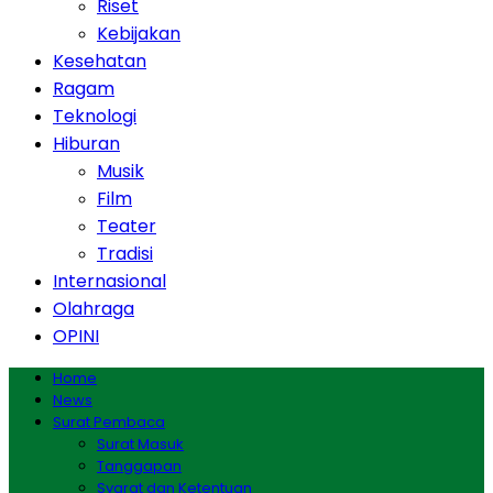
Riset
Kebijakan
Kesehatan
Ragam
Teknologi
Hiburan
Musik
Film
Teater
Tradisi
Internasional
Olahraga
OPINI
Home
News
Surat Pembaca
Surat Masuk
Tanggapan
Syarat dan Ketentuan