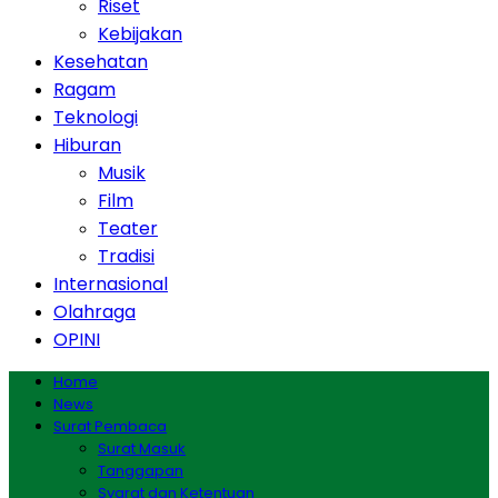
Riset
Kebijakan
Kesehatan
Ragam
Teknologi
Hiburan
Musik
Film
Teater
Tradisi
Internasional
Olahraga
OPINI
Home
News
Surat Pembaca
Surat Masuk
Tanggapan
Syarat dan Ketentuan