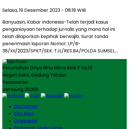
Selasa, 19 Desember 2023 - 08:18 WIB
Banyuasin, Kabar Indonesia-Telah terjadi kasus
penganiayaan terhadap jurnalis yang mana hal ini
telah dilaporkan kepihak berwajib. Surat tanda
penerimaan laporan Nomor: LP/B-
38/XII/2023/SPKT/SEK. TJL/RES.BA/POLDA SUMSEL….
Perumahan Griya Bina Mitra Blok F No.15
Negeri Sakti, Gedung Tataan
Pesawaran
Lampung 35366
Disclaimer
Info Iklan
Organisasi
Pedoman Media Siber