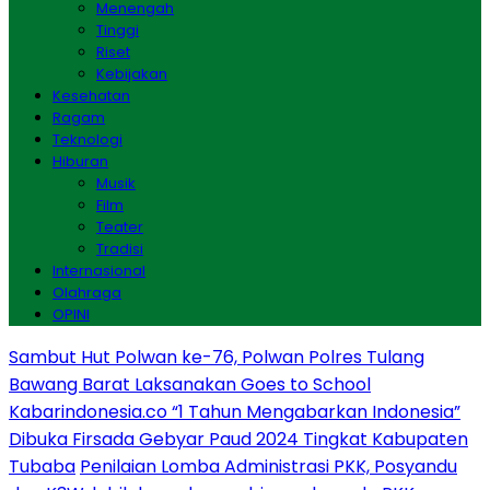
Menengah
Tinggi
Riset
Kebijakan
Kesehatan
Ragam
Teknologi
Hiburan
Musik
Film
Teater
Tradisi
Internasional
Olahraga
OPINI
Sambut Hut Polwan ke-76, Polwan Polres Tulang
Bawang Barat Laksanakan Goes to School
Kabarindonesia.co “1 Tahun Mengabarkan Indonesia”
Dibuka Firsada Gebyar Paud 2024 Tingkat Kabupaten
Tubaba
Penilaian Lomba Administrasi PKK, Posyandu