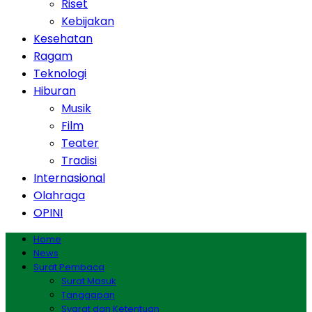
Riset
Kebijakan
Kesehatan
Ragam
Teknologi
Hiburan
Musik
Film
Teater
Tradisi
Internasional
Olahraga
OPINI
Home
News
Surat Pembaca
Surat Masuk
Tanggapan
Syarat dan Ketentuan