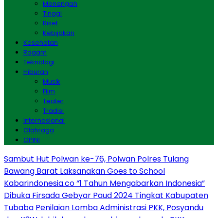
Menengah
Tinggi
Riset
Kebijakan
Kesehatan
Ragam
Teknologi
Hiburan
Musik
Film
Teater
Tradisi
Internasional
Olahraga
OPINI
Sambut Hut Polwan ke-76, Polwan Polres Tulang
Bawang Barat Laksanakan Goes to School
Kabarindonesia.co “1 Tahun Mengabarkan Indonesia”
Dibuka Firsada Gebyar Paud 2024 Tingkat Kabupaten
Tubaba
Penilaian Lomba Administrasi PKK, Posyandu