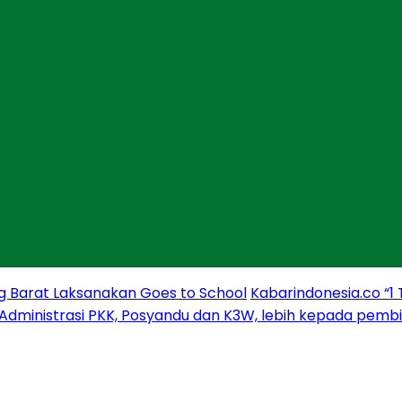
g Barat Laksanakan Goes to School
Kabarindonesia.co “1
 Administrasi PKK, Posyandu dan K3W, lebih kepada pem