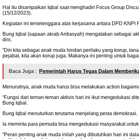
Hal itu disampaikan Iqbal saat menghadiri Focus Group Discu
(15/12/2023).
Kegiatan ini terselenggara atas kerjasama antara DPD KNPI
Bung Iqbal (sapaan akrab Ardiasyah) mengatakan sebagai akti
dini.
“Diri kita sebagai anak muda hindari perilaku yang korup, tana
pejabat, kita akan korup juga. Makanya ini penting untuk ba
Baca Juga :
Pemerintah Harus Tegas Dalam Memberika
Menurutnya, anak muda harus bisa melakukan action bagaimana 
“Fungsi dari teman-teman aktivis hari ini ikut mengedukasi di
Bung Iqbal.
Bung Iqbal menuturkan terutama menjelang pesta demokrasi.
Ia meminta para pemuda bisa mengedukasi masyarakat untuk ti
“Peran penting anak muda inilah yang dibutuhkan hari ini d