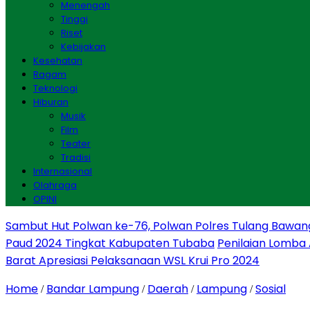
Menengah
Tinggi
Riset
Kebijakan
Kesehatan
Ragam
Teknologi
Hiburan
Musik
Film
Teater
Tradisi
Internasional
Olahraga
OPINI
Sambut Hut Polwan ke-76, Polwan Polres Tulang Bawan
Paud 2024 Tingkat Kabupaten Tubaba
Penilaian Lomba
Barat Apresiasi Pelaksanaan WSL Krui Pro 2024
Home
Bandar Lampung
Daerah
Lampung
Sosial
/
/
/
/