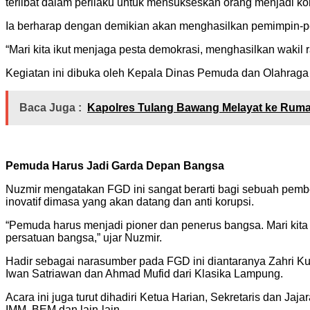
terlibat dalam perilaku untuk mensukseskan orang menjadi koru
Ia berharap dengan demikian akan menghasilkan pemimpin-
“Mari kita ikut menjaga pesta demokrasi, menghasilkan wakil ra
Kegiatan ini dibuka oleh Kepala Dinas Pemuda dan Olahrag
Baca Juga :
Kapolres Tulang Bawang Melayat ke Ruma
Pemuda Harus Jadi Garda Depan Bangsa
Nuzmir mengatakan FGD ini sangat berarti bagi sebuah pemben
inovatif dimasa yang akan datang dan anti korupsi.
“Pemuda harus menjadi pioner dan penerus bangsa. Mari kita
persatuan bangsa,” ujar Nuzmir.
Hadir sebagai narasumber pada FGD ini diantaranya Zahri Ku
Iwan Satriawan dan Ahmad Mufid dari Klasika Lampung.
Acara ini juga turut dihadiri Ketua Harian, Sekretaris dan
IMM, BEM dan lain-lain.