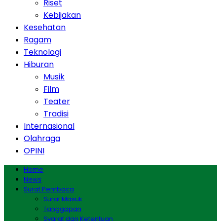
Riset
Kebijakan
Kesehatan
Ragam
Teknologi
Hiburan
Musik
Film
Teater
Tradisi
Internasional
Olahraga
OPINI
Home
News
Surat Pembaca
Surat Masuk
Tanggapan
Syarat dan Ketentuan