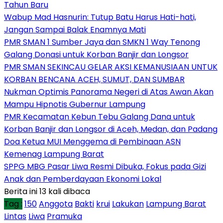
Tahun Baru
Wabup Mad Hasnurin: Tutup Batu Harus Hati-hati,
Jangan Sampai Balak Enamnya Mati
PMR SMAN 1 Sumber Jaya dan SMKN 1 Way Tenong
Galang Donasi untuk Korban Banjir dan Longsor
PMR SMAN SEKINCAU GELAR AKSI KEMANUSIAAN UNTUK
KORBAN BENCANA ACEH, SUMUT, DAN SUMBAR
Nukman Optimis Panorama Negeri di Atas Awan Akan
Mampu Hipnotis Gubernur Lampung
PMR Kecamatan Kebun Tebu Galang Dana untuk
Korban Banjir dan Longsor di Aceh, Medan, dan Padang
Doa Ketua MUI Menggema di Pembinaan ASN
Kemenag Lampung Barat
SPPG MBG Pasar Liwa Resmi Dibuka, Fokus pada Gizi
Anak dan Pemberdayaan Ekonomi Lokal
Berita ini 13 kali dibaca
Tag :
150
Anggota
Bakti
krui
Lakukan
Lampung Barat
Lintas
Liwa
Pramuka