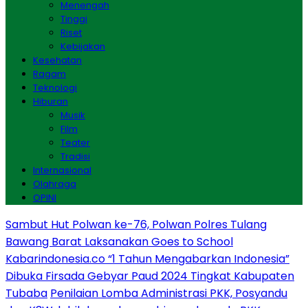
Menengah
Tinggi
Riset
Kebijakan
Kesehatan
Ragam
Teknologi
Hiburan
Musik
Film
Teater
Tradisi
Internasional
Olahraga
OPINI
Sambut Hut Polwan ke-76, Polwan Polres Tulang
Bawang Barat Laksanakan Goes to School
Kabarindonesia.co “1 Tahun Mengabarkan Indonesia”
Dibuka Firsada Gebyar Paud 2024 Tingkat Kabupaten
Tubaba
Penilaian Lomba Administrasi PKK, Posyandu