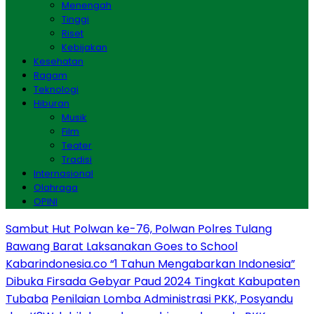
Menengah
Tinggi
Riset
Kebijakan
Kesehatan
Ragam
Teknologi
Hiburan
Musik
Film
Teater
Tradisi
Internasional
Olahraga
OPINI
Sambut Hut Polwan ke-76, Polwan Polres Tulang
Bawang Barat Laksanakan Goes to School
Kabarindonesia.co “1 Tahun Mengabarkan Indonesia”
Dibuka Firsada Gebyar Paud 2024 Tingkat Kabupaten
Tubaba
Penilaian Lomba Administrasi PKK, Posyandu