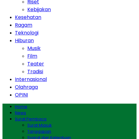
Riset
Kebijakan
Kesehatan
Ragam
Teknologi
Hiburan
Musik
Film
Teater
Tradisi
Internasional
Olahraga
OPINI
Home
News
Surat Pembaca
Surat Masuk
Tanggapan
Syarat dan Ketentuan