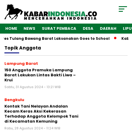
HOME
NEWS
SURAT PEMBACA
DESA
DAERAH
LIP
lres Tulang Bawang Barat Laksanakan Goes to School
Kabar
Topik
Anggota
Lampung Barat
150 Anggota Pramuka Lampung
Barat Lakukan Lintas Bakti Liwa –
Krui
Sabtu, 31 Agustus 2024 - 13:21 WIB
Bengkulu
Kontak Tani Nelayan Andalan
Kecam Keras Aksi Kekerasan
Terhadap Anggota Kelompok Tani
di Kecamatan Kemuning
Rabu, 28 Agustus 2024 - 11:24 WIB