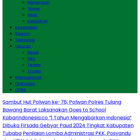
Menengah
Tinggi
Riset
Kebijakan
Kesehatan
Ragam
Teknologi
Hiburan
Musik
Film
Teater
Tradisi
Internasional
Olahraga
OPINI
Sambut Hut Polwan ke-76, Polwan Polres Tulang
Bawang Barat Laksanakan Goes to School
Kabarindonesia.co “1 Tahun Mengabarkan Indonesia”
Dibuka Firsada Gebyar Paud 2024 Tingkat Kabupaten
Tubaba
Penilaian Lomba Administrasi PKK, Posyandu