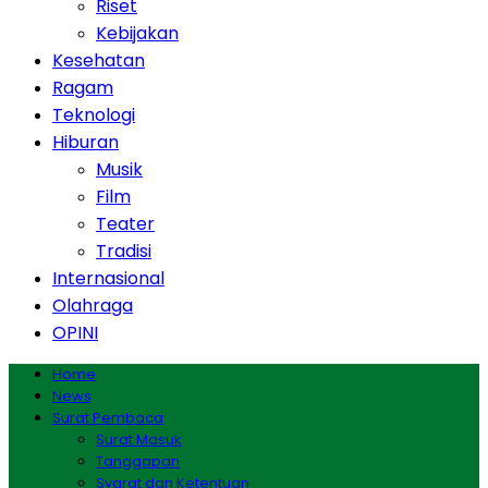
Riset
Kebijakan
Kesehatan
Ragam
Teknologi
Hiburan
Musik
Film
Teater
Tradisi
Internasional
Olahraga
OPINI
Home
News
Surat Pembaca
Surat Masuk
Tanggapan
Syarat dan Ketentuan