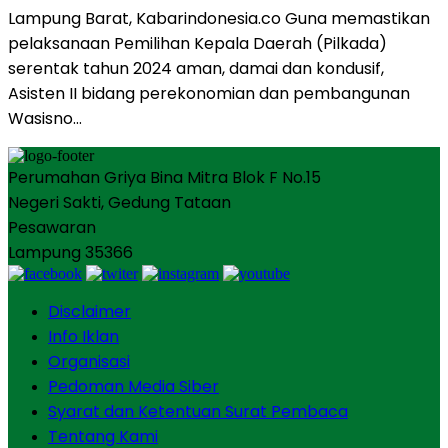
Lampung Barat, Kabarindonesia.co Guna memastikan
pelaksanaan Pemilihan Kepala Daerah (Pilkada)
serentak tahun 2024 aman, damai dan kondusif,
Asisten II bidang perekonomian dan pembangunan
Wasisno…
Perumahan Griya Bina Mitra Blok F No.15
Negeri Sakti, Gedung Tataan
Pesawaran
Lampung 35366
Disclaimer
Info Iklan
Organisasi
Pedoman Media Siber
Syarat dan Ketentuan Surat Pembaca
Tentang Kami