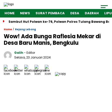
HOME
NEWS
SURAT PEMBACA
DESA
DAERAH
LIP
Sambut Hut Polwan ke-76, Polwan Polres Tulang Bawang Bar
/
Home
Rejang Lebong
Wow! Ada Bunga Raflesia Mekar di
Desa Baru Manis, Bengkulu
Galih
- Editor
Selasa, 23 Januari 2024