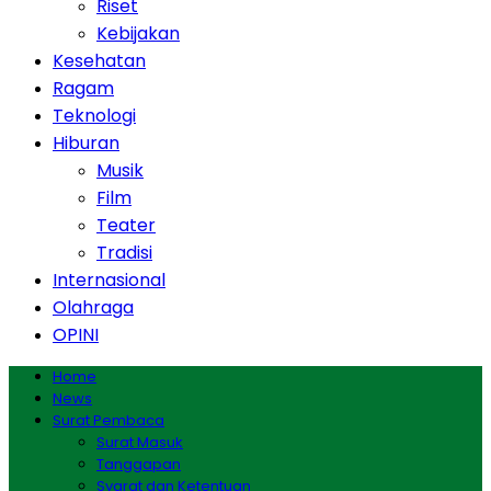
Riset
Kebijakan
Kesehatan
Ragam
Teknologi
Hiburan
Musik
Film
Teater
Tradisi
Internasional
Olahraga
OPINI
Home
News
Surat Pembaca
Surat Masuk
Tanggapan
Syarat dan Ketentuan