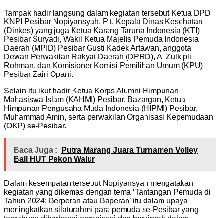
Tampak hadir langsung dalam kegiatan tersebut Ketua DPD
KNPI Pesibar Nopiyansyah, Plt. Kepala Dinas Kesehatan
(Dinkes) yang juga Ketua Karang Taruna Indonesia (KTI)
Pesibar Suryadi, Wakil Ketua Majelis Pemuda Indonesia
Daerah (MPID) Pesibar Gusti Kadek Artawan, anggota
Dewan Perwakilan Rakyat Daerah (DPRD), A. Zulkipli
Rohman, dan Komisioner Komisi Pemilihan Umum (KPU)
Pesibar Zairi Opani.
Selain itu ikut hadir Ketua Korps Alumni Himpunan
Mahasiswa Islam (KAHMI) Pesibar, Bazargan, Ketua
Himpunan Pengusaha Muda Indonesia (HIPMI) Pesibar,
Muhammad Amin, serta perwakilan Organisasi Kepemudaan
(OKP) se-Pesibar.
Baca Juga :
Putra Marang Juara Turnamen Volley
Ball HUT Pekon Walur
Dalam kesempatan tersebut Nopiyansyah mengatakan
kegiatan yang dikemas dengan tema ‘Tantangan Pemuda di
Tahun 2024: Berperan atau Baperan’ itu dalam upaya
meningkatkan silaturahmi para pemuda se-Pesibar yang