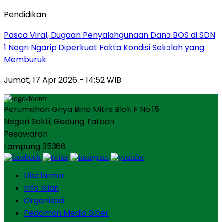
Pendidikan
Pasca Viral, Dugaan Penyalahgunaan Dana BOS di SDN
1 Negri Ngarip Diperkuat Fakta Kondisi Sekolah yang
Memburuk
Jumat, 17 Apr 2026 - 14:52 WIB
Perumahan Griya Bina Mitra Blok F No.15
Negeri Sakti, Gedung Tataan
Pesawaran
Lampung 35366
Disclaimer
Info Iklan
Organisasi
Pedoman Media Siber