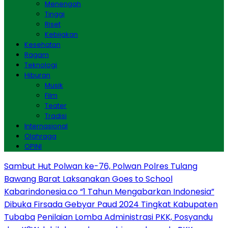
Menengah
Tinggi
Riset
Kebijakan
Kesehatan
Ragam
Teknologi
Hiburan
Musik
Film
Teater
Tradisi
Internasional
Olahraga
OPINI
Sambut Hut Polwan ke-76, Polwan Polres Tulang
Bawang Barat Laksanakan Goes to School
Kabarindonesia.co “1 Tahun Mengabarkan Indonesia”
Dibuka Firsada Gebyar Paud 2024 Tingkat Kabupaten
Tubaba
Penilaian Lomba Administrasi PKK, Posyandu