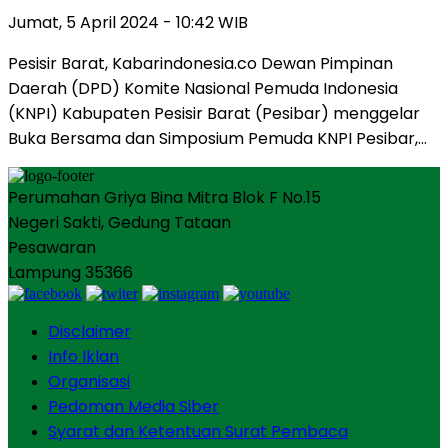
Jumat, 5 April 2024 - 10:42 WIB
Pesisir Barat, Kabarindonesia.co Dewan Pimpinan
Daerah (DPD) Komite Nasional Pemuda Indonesia
(KNPI) Kabupaten Pesisir Barat (Pesibar) menggelar
Buka Bersama dan Simposium Pemuda KNPI Pesibar,…
Perumahan Griya Bina Mitra Blok F No.15
Negeri Sakti, Gedung Tataan
Pesawaran
Lampung 35366
Disclaimer
Info Iklan
Organisasi
Pedoman Media Siber
Syarat dan Ketentuan Surat Pembaca