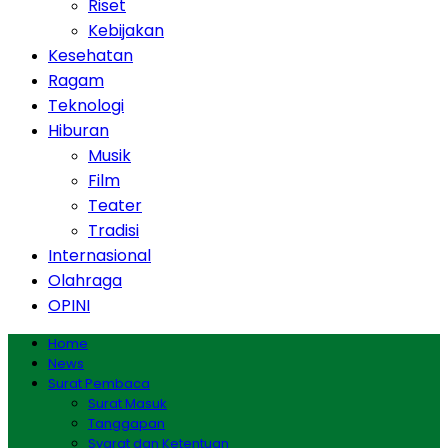
Riset
Kebijakan
Kesehatan
Ragam
Teknologi
Hiburan
Musik
Film
Teater
Tradisi
Internasional
Olahraga
OPINI
Home
News
Surat Pembaca
Surat Masuk
Tanggapan
Syarat dan Ketentuan