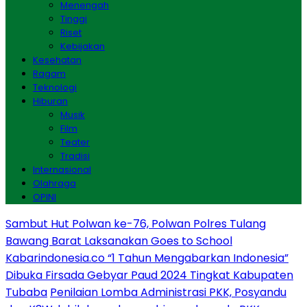
Menengah
Tinggi
Riset
Kebijakan
Kesehatan
Ragam
Teknologi
Hiburan
Musik
Film
Teater
Tradisi
Internasional
Olahraga
OPINI
Sambut Hut Polwan ke-76, Polwan Polres Tulang
Bawang Barat Laksanakan Goes to School
Kabarindonesia.co “1 Tahun Mengabarkan Indonesia”
Dibuka Firsada Gebyar Paud 2024 Tingkat Kabupaten
Tubaba
Penilaian Lomba Administrasi PKK, Posyandu