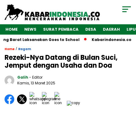
HOME
NEWS
SURAT PEMBACA
DESA
DAERAH
LIP
g Barat Laksanakan Goes to School
Kabarindonesia.co “1 
/
Home
Ragam
Rezeki-Nya Datang di Bulan Suci,
Jemput dengan Usaha dan Doa
Galih
- Editor
Kamis, 13 Maret 2025