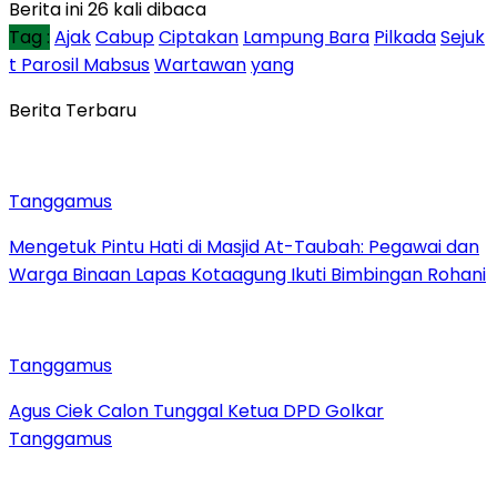
Berita ini 26 kali dibaca
Tag :
Ajak
Cabup
Ciptakan
Lampung Bara
Pilkada
Sejuk
t Parosil Mabsus
Wartawan
yang
Berita Terbaru
Tanggamus
Mengetuk Pintu Hati di Masjid At-Taubah: Pegawai dan
Warga Binaan Lapas Kotaagung Ikuti Bimbingan Rohani
Tanggamus
Agus Ciek Calon Tunggal Ketua DPD Golkar
Tanggamus