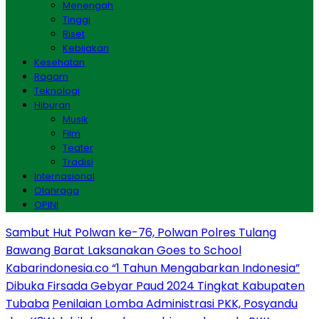
Menengah
Tinggi
Riset
Kebijakan
Kesehatan
Ragam
Teknologi
Hiburan
Musik
Film
Teater
Tradisi
Internasional
Olahraga
OPINI
Sambut Hut Polwan ke-76, Polwan Polres Tulang
Bawang Barat Laksanakan Goes to School
Kabarindonesia.co “1 Tahun Mengabarkan Indonesia”
Dibuka Firsada Gebyar Paud 2024 Tingkat Kabupaten
Tubaba
Penilaian Lomba Administrasi PKK, Posyandu