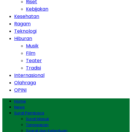
Riset
Kebijakan
Kesehatan
Ragam
Teknologi
Hiburan
Musik
Film
Teater
Tradisi
Internasional
Olahraga
OPINI
Home
News
Surat Pembaca
Surat Masuk
Tanggapan
Syarat dan Ketentuan