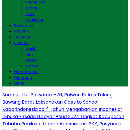
Menengah
Tinggi
Riset
Kebijakan
Kesehatan
Ragam
Teknologi
Hiburan
Musik
Film
Teater
Tradisi
Internasional
Olahraga
OPINI
Sambut Hut Polwan ke-76, Polwan Polres Tulang
Bawang Barat Laksanakan Goes to School
Kabarindonesia.co “1 Tahun Mengabarkan Indonesia”
Dibuka Firsada Gebyar Paud 2024 Tingkat Kabupaten
Tubaba
Penilaian Lomba Administrasi PKK, Posyandu