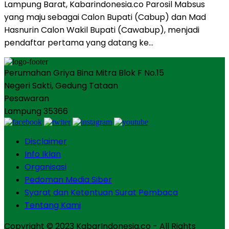
Lampung Barat, Kabarindonesia.co Parosil Mabsus
yang maju sebagai Calon Bupati (Cabup) dan Mad
Hasnurin Calon Wakil Bupati (Cawabup), menjadi
pendaftar pertama yang datang ke…
Perumahan Griya Bina Mitra Blok F No.15
Negeri Sakti, Gedung Tataan
Pesawaran
Lampung 35366
Disclaimer
Info Iklan
Organisasi
Pedoman Media Siber
Syarat dan Ketentuan Surat Pembaca
Tentang Kami
Copyright © 2023 KabarIndonesia.co - All Rights