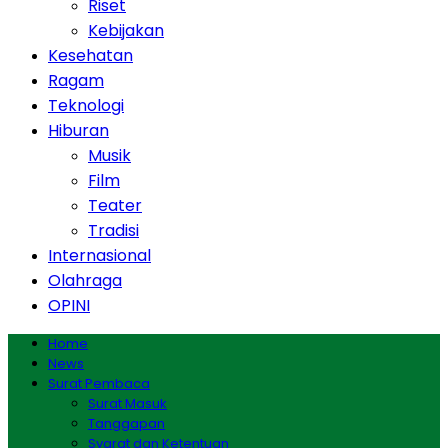
Riset
Kebijakan
Kesehatan
Ragam
Teknologi
Hiburan
Musik
Film
Teater
Tradisi
Internasional
Olahraga
OPINI
Home
News
Surat Pembaca
Surat Masuk
Tanggapan
Syarat dan Ketentuan