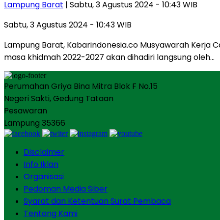
Lampung Barat
| Sabtu, 3 Agustus 2024 - 10:43 WIB
Sabtu, 3 Agustus 2024 - 10:43 WIB
Lampung Barat, Kabarindonesia.co Musyawarah Kerja 
masa khidmah 2022-2027 akan dihadiri langsung oleh…
Perumahan Griya Bina Mitra Blok F No.15
Negeri Sakti, Gedung Tataan
Pesawaran
Lampung 35366
Disclaimer
Info Iklan
Organisasi
Pedoman Media Siber
Syarat dan Ketentuan Surat Pembaca
Tentang Kami