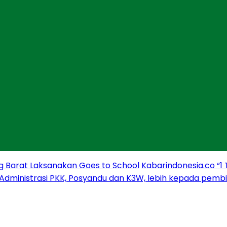
g Barat Laksanakan Goes to School
Kabarindonesia.co “1
 Administrasi PKK, Posyandu dan K3W, lebih kepada pem