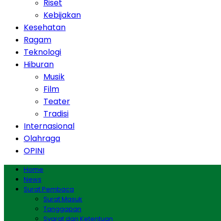
Riset
Kebijakan
Kesehatan
Ragam
Teknologi
Hiburan
Musik
Film
Teater
Tradisi
Internasional
Olahraga
OPINI
Home
News
Surat Pembaca
Surat Masuk
Tanggapan
Syarat dan Ketentuan