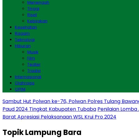
Menengah
Tinggi
Riset
Kebijakan
Kesehatan
Ragam
Teknologi
Hiburan
Musik
Film
Teater
Tradisi
Internasional
Olahraga
OPINI
Sambut Hut Polwan ke-76, Polwan Polres Tulang Bawan
Paud 2024 Tingkat Kabupaten Tubaba
Penilaian Lomba
Barat Apresiasi Pelaksanaan WSL Krui Pro 2024
Topik
Lampung Bara