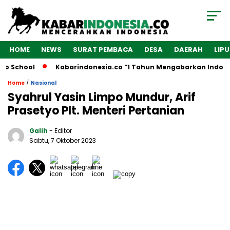
HOME
NEWS
SURAT PEMBACA
DESA
DAERAH
LIP
o School
Kabarindonesia.co “1 Tahun Mengabarkan Indones
/
Home
Nasional
Syahrul Yasin Limpo Mundur, Arif
Prasetyo Plt. Menteri Pertanian
Galih
- Editor
Sabtu, 7 Oktober 2023