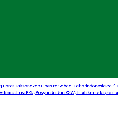
g Barat Laksanakan Goes to School
Kabarindonesia.co “1
 Administrasi PKK, Posyandu dan K3W, lebih kepada pem