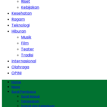
Riset
Kebijakan
Kesehatan
Ragam
Teknologi
Hiburan
Musik
Film
Teater
Tradisi
Internasional
Olahraga
OPINI
Home
News
Surat Pembaca
Surat Masuk
Tanggapan
Syarat dan Ketentuan