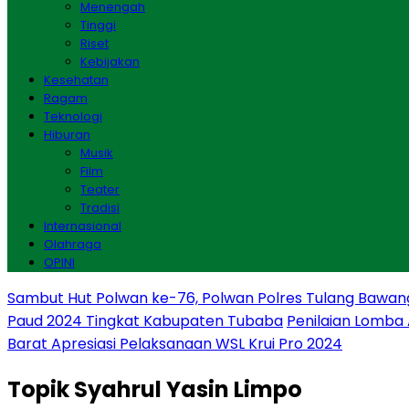
Menengah
Tinggi
Riset
Kebijakan
Kesehatan
Ragam
Teknologi
Hiburan
Musik
Film
Teater
Tradisi
Internasional
Olahraga
OPINI
Sambut Hut Polwan ke-76, Polwan Polres Tulang Bawan
Paud 2024 Tingkat Kabupaten Tubaba
Penilaian Lomba
Barat Apresiasi Pelaksanaan WSL Krui Pro 2024
Topik
Syahrul Yasin Limpo