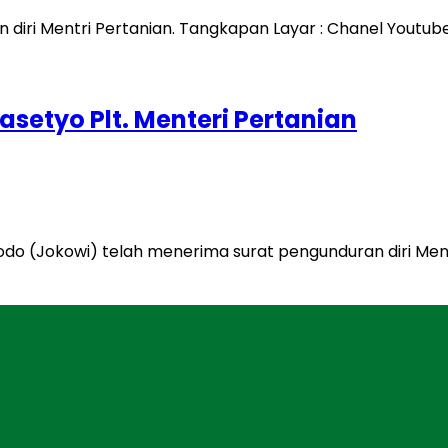
asetyo Plt. Menteri Pertanian
odo (Jokowi) telah menerima surat pengunduran diri Ment