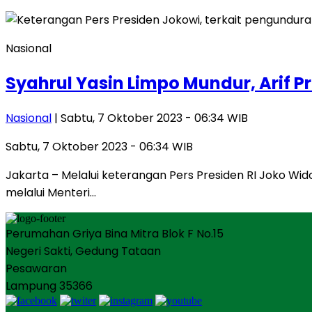
Nasional
Syahrul Yasin Limpo Mundur, Arif Pr
Nasional
| Sabtu, 7 Oktober 2023 - 06:34 WIB
Sabtu, 7 Oktober 2023 - 06:34 WIB
Jakarta – Melalui keterangan Pers Presiden RI Joko Wid
melalui Menteri…
Perumahan Griya Bina Mitra Blok F No.15
Negeri Sakti, Gedung Tataan
Pesawaran
Lampung 35366