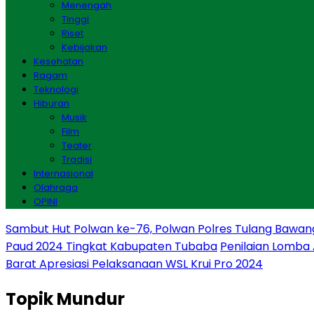
Menengah
Tinggi
Riset
Kebijakan
Kesehatan
Ragam
Teknologi
Hiburan
Musik
Film
Teater
Tradisi
Internasional
Olahraga
OPINI
Sambut Hut Polwan ke-76, Polwan Polres Tulang Bawan
Paud 2024 Tingkat Kabupaten Tubaba
Penilaian Lomba
Barat Apresiasi Pelaksanaan WSL Krui Pro 2024
Topik
Mundur