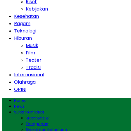
Riset
Kebijakan
Kesehatan
Ragam
Teknologi
Hiburan
Musik
Film
Teater
Tradisi
Internasional
Olahraga
OPINI
Home
News
Surat Pembaca
Surat Masuk
Tanggapan
Syarat dan Ketentuan