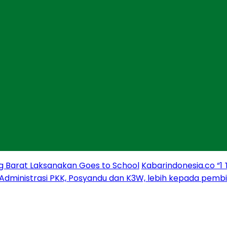
g Barat Laksanakan Goes to School
Kabarindonesia.co “1
 Administrasi PKK, Posyandu dan K3W, lebih kepada pem