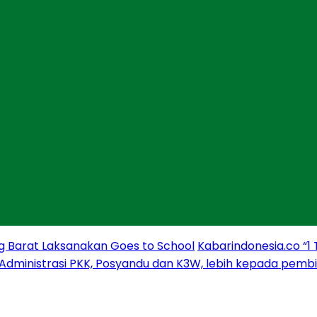
g Barat Laksanakan Goes to School
Kabarindonesia.co “1
 Administrasi PKK, Posyandu dan K3W, lebih kepada pem