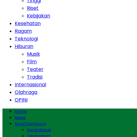
Tinggi
Riset
Kebijakan
Kesehatan
Ragam
Teknologi
Hiburan
Musik
Film
Teater
Tradisi
Internasional
Olahraga
OPINI
Home
News
Surat Pembaca
Surat Masuk
Tanggapan