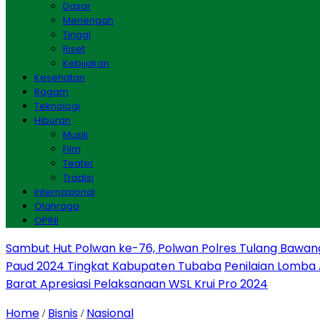
Dasar
Menengah
Tinggi
Riset
Kebijakan
Kesehatan
Ragam
Teknologi
Hiburan
Musik
Film
Teater
Tradisi
Internasional
Olahraga
OPINI
Sambut Hut Polwan ke-76, Polwan Polres Tulang Bawan
Paud 2024 Tingkat Kabupaten Tubaba
Penilaian Lomba
Barat Apresiasi Pelaksanaan WSL Krui Pro 2024
Home
Bisnis
Nasional
/
/