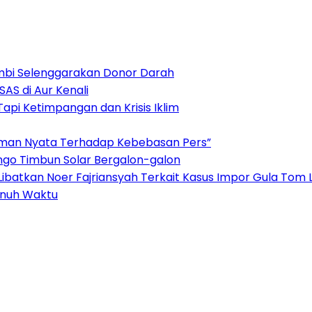
Jambi Selenggarakan Donor Darah
AS di Aur Kenali
pi Ketimpangan dan Krisis Iklim
aman Nyata Terhadap Kebebasan Pers”
ungo Timbun Solar Bergalon-galon
Libatkan Noer Fajriansyah Terkait Kasus Impor Gula To
enuh Waktu