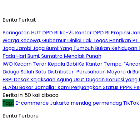
Berita Terkait
Peringatan HUT DPD RI ke-21, Kantor DPD RI Propinsi 
Warga Kecewa, Gubernur Dinilai Tak Tegas Hentikan PT S
Jaga Jambi Jaga Bumi: Yang Tumbuh Bukan Kehidupan Ta
Pada Hari Bumi, Sumatra Menolak Punah
IWO Kecam Teror Kepala Babi Ke Kantor Tempo, “Anc
Diduga Salah Satu Distributor Perusahaan Mayora di B
FSPI Desak Kejaksaan Agung Usut Dugaan Korupsi yang 
H. Abu Bakar Jamalia : Kami Perjuangkan Status PPPK P
Berita ini 50 kali dibaca
Tag :
E-commerce
Jakarta
mendag
permendag
TikTok
Berita Terbaru