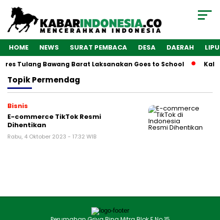
HOME
NEWS
SURAT PEMBACA
DESA
DAERAH
LIP
olres Tulang Bawang Barat Laksanakan Goes to School
Kaba
Topik
Permendag
Bisnis
E-commerce TikTok Resmi
Dihentikan
Rabu, 4 Oktober 2023 - 17:32 WIB
Perumahan Griya Bina Mitra Blok F No.15