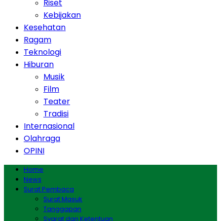
Riset
Kebijakan
Kesehatan
Ragam
Teknologi
Hiburan
Musik
Film
Teater
Tradisi
Internasional
Olahraga
OPINI
Home
News
Surat Pembaca
Surat Masuk
Tanggapan
Syarat dan Ketentuan