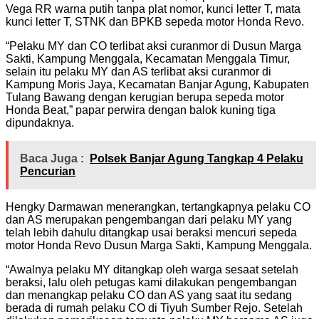
Vega RR warna putih tanpa plat nomor, kunci letter T, mata
kunci letter T, STNK dan BPKB sepeda motor Honda Revo.
“Pelaku MY dan CO terlibat aksi curanmor di Dusun Marga
Sakti, Kampung Menggala, Kecamatan Menggala Timur,
selain itu pelaku MY dan AS terlibat aksi curanmor di
Kampung Moris Jaya, Kecamatan Banjar Agung, Kabupaten
Tulang Bawang dengan kerugian berupa sepeda motor
Honda Beat,” papar perwira dengan balok kuning tiga
dipundaknya.
Baca Juga :
Polsek Banjar Agung Tangkap 4 Pelaku
Pencurian
Hengky Darmawan menerangkan, tertangkapnya pelaku CO
dan AS merupakan pengembangan dari pelaku MY yang
telah lebih dahulu ditangkap usai beraksi mencuri sepeda
motor Honda Revo Dusun Marga Sakti, Kampung Menggala.
“Awalnya pelaku MY ditangkap oleh warga sesaat setelah
beraksi, lalu oleh petugas kami dilakukan pengembangan
dan menangkap pelaku CO dan AS yang saat itu sedang
berada di rumah pelaku CO di Tiyuh Sumber Rejo. Setelah