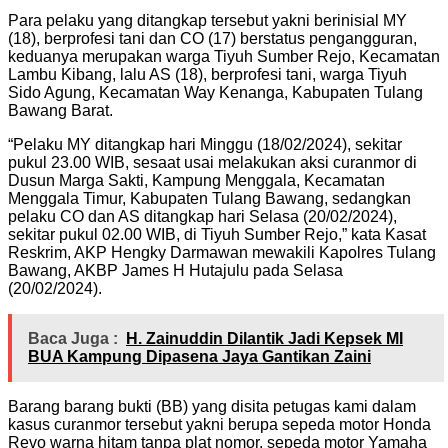
Para pelaku yang ditangkap tersebut yakni berinisial MY
(18), berprofesi tani dan CO (17) berstatus pengangguran,
keduanya merupakan warga Tiyuh Sumber Rejo, Kecamatan
Lambu Kibang, lalu AS (18), berprofesi tani, warga Tiyuh
Sido Agung, Kecamatan Way Kenanga, Kabupaten Tulang
Bawang Barat.
“Pelaku MY ditangkap hari Minggu (18/02/2024), sekitar
pukul 23.00 WIB, sesaat usai melakukan aksi curanmor di
Dusun Marga Sakti, Kampung Menggala, Kecamatan
Menggala Timur, Kabupaten Tulang Bawang, sedangkan
pelaku CO dan AS ditangkap hari Selasa (20/02/2024),
sekitar pukul 02.00 WIB, di Tiyuh Sumber Rejo,” kata Kasat
Reskrim, AKP Hengky Darmawan mewakili Kapolres Tulang
Bawang, AKBP James H Hutajulu pada Selasa
(20/02/2024).
Baca Juga :
H. Zainuddin Dilantik Jadi Kepsek MI
BUA Kampung Dipasena Jaya Gantikan Zaini
Barang barang bukti (BB) yang disita petugas kami dalam
kasus curanmor tersebut yakni berupa sepeda motor Honda
Revo warna hitam tanpa plat nomor, sepeda motor Yamaha