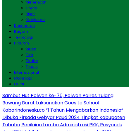
Menengah
Tinggi
Riset
Kebijakan
Kesehatan
Ragam
Teknologi
Hiburan
Musik
Film
Teater
Tradisi
Internasional
Olahraga
OPINI
Sambut Hut Polwan ke-76, Polwan Polres Tulang
Bawang Barat Laksanakan Goes to School
Kabarindonesia.co “1 Tahun Mengabarkan Indonesia”
Dibuka Firsada Gebyar Paud 2024 Tingkat Kabupaten
Tubaba
Penilaian Lomba Administrasi PKK, Posyandu