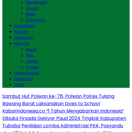
Menengah
Tinggi
Riset
Kebijakan
Kesehatan
Ragam
Teknologi
Hiburan
Musik
Film
Teater
Tradisi
Internasional
Olahraga
OPINI
Sambut Hut Polwan ke-76, Polwan Polres Tulang
Bawang Barat Laksanakan Goes to School
Kabarindonesia.co “1 Tahun Mengabarkan Indonesia”
Dibuka Firsada Gebyar Paud 2024 Tingkat Kabupaten
Tubaba
Penilaian Lomba Administrasi PKK, Posyandu