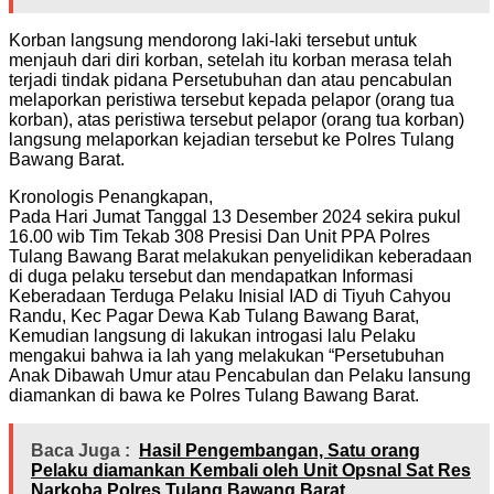
Korban langsung mendorong laki-laki tersebut untuk
menjauh dari diri korban, setelah itu korban merasa telah
terjadi tindak pidana Persetubuhan dan atau pencabulan
melaporkan peristiwa tersebut kepada pelapor (orang tua
korban), atas peristiwa tersebut pelapor (orang tua korban)
langsung melaporkan kejadian tersebut ke Polres Tulang
Bawang Barat.
Kronologis Penangkapan,
Pada Hari Jumat Tanggal 13 Desember 2024 sekira pukul
16.00 wib Tim Tekab 308 Presisi Dan Unit PPA Polres
Tulang Bawang Barat melakukan penyelidikan keberadaan
di duga pelaku tersebut dan mendapatkan Informasi
Keberadaan Terduga Pelaku Inisial IAD di Tiyuh Cahyou
Randu, Kec Pagar Dewa Kab Tulang Bawang Barat,
Kemudian langsung di lakukan introgasi lalu Pelaku
mengakui bahwa ia lah yang melakukan “Persetubuhan
Anak Dibawah Umur atau Pencabulan dan Pelaku lansung
diamankan di bawa ke Polres Tulang Bawang Barat.
Baca Juga :
Hasil Pengembangan, Satu orang
Pelaku diamankan Kembali oleh Unit Opsnal Sat Res
Narkoba Polres Tulang Bawang Barat