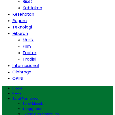
Riset
Kebijakan
Kesehatan
Ragam
Teknologi
Hiburan
Musik
Film
Teater
Tradisi
Internasional
Olahraga
OPINI
Home
News
Surat Pembaca
Surat Masuk
Tanggapan
Syarat dan Ketentuan