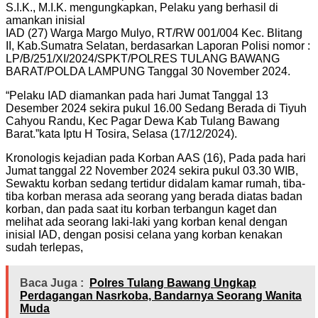
S.I.K., M.I.K. mengungkapkan, Pelaku yang berhasil di
amankan inisial
IAD (27) Warga Margo Mulyo, RT/RW 001/004 Kec. Blitang
II, Kab.Sumatra Selatan, berdasarkan Laporan Polisi nomor :
LP/B/251/XI/2024/SPKT/POLRES TULANG BAWANG
BARAT/POLDA LAMPUNG Tanggal 30 November 2024.
“Pelaku IAD diamankan pada hari Jumat Tanggal 13
Desember 2024 sekira pukul 16.00 Sedang Berada di Tiyuh
Cahyou Randu, Kec Pagar Dewa Kab Tulang Bawang
Barat.”kata Iptu H Tosira, Selasa (17/12/2024).
Kronologis kejadian pada Korban AAS (16), Pada pada hari
Jumat tanggal 22 November 2024 sekira pukul 03.30 WIB,
Sewaktu korban sedang tertidur didalam kamar rumah, tiba-
tiba korban merasa ada seorang yang berada diatas badan
korban, dan pada saat itu korban terbangun kaget dan
melihat ada seorang laki-laki yang korban kenal dengan
inisial IAD, dengan posisi celana yang korban kenakan
sudah terlepas,
Baca Juga :
Polres Tulang Bawang Ungkap
Perdagangan Nasrkoba, Bandarnya Seorang Wanita
Muda