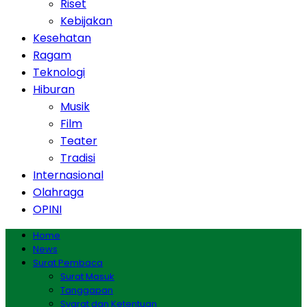
Riset
Kebijakan
Kesehatan
Ragam
Teknologi
Hiburan
Musik
Film
Teater
Tradisi
Internasional
Olahraga
OPINI
Home
News
Surat Pembaca
Surat Masuk
Tanggapan
Syarat dan Ketentuan