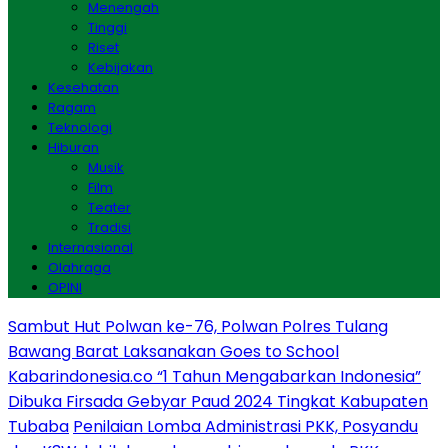
Menengah
Tinggi
Riset
Kebijakan
Kesehatan
Ragam
Teknologi
Hiburan
Musik
Film
Teater
Tradisi
Internasional
Olahraga
OPINI
Sambut Hut Polwan ke-76, Polwan Polres Tulang
Bawang Barat Laksanakan Goes to School
Kabarindonesia.co “1 Tahun Mengabarkan Indonesia”
Dibuka Firsada Gebyar Paud 2024 Tingkat Kabupaten
Tubaba
Penilaian Lomba Administrasi PKK, Posyandu