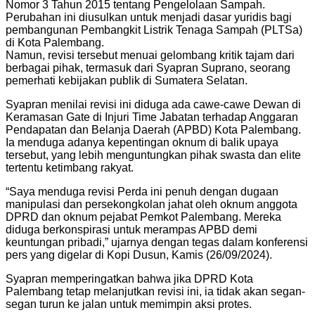
Nomor 3 Tahun 2015 tentang Pengelolaan Sampah.
Perubahan ini diusulkan untuk menjadi dasar yuridis bagi
pembangunan Pembangkit Listrik Tenaga Sampah (PLTSa)
di Kota Palembang.
Namun, revisi tersebut menuai gelombang kritik tajam dari
berbagai pihak, termasuk dari Syapran Suprano, seorang
pemerhati kebijakan publik di Sumatera Selatan.
Syapran menilai revisi ini diduga ada cawe-cawe Dewan di
Keramasan Gate di Injuri Time Jabatan terhadap Anggaran
Pendapatan dan Belanja Daerah (APBD) Kota Palembang.
Ia menduga adanya kepentingan oknum di balik upaya
tersebut, yang lebih menguntungkan pihak swasta dan elite
tertentu ketimbang rakyat.
“Saya menduga revisi Perda ini penuh dengan dugaan
manipulasi dan persekongkolan jahat oleh oknum anggota
DPRD dan oknum pejabat Pemkot Palembang. Mereka
diduga berkonspirasi untuk merampas APBD demi
keuntungan pribadi,” ujarnya dengan tegas dalam konferensi
pers yang digelar di Kopi Dusun, Kamis (26/09/2024).
Syapran memperingatkan bahwa jika DPRD Kota
Palembang tetap melanjutkan revisi ini, ia tidak akan segan-
segan turun ke jalan untuk memimpin aksi protes.