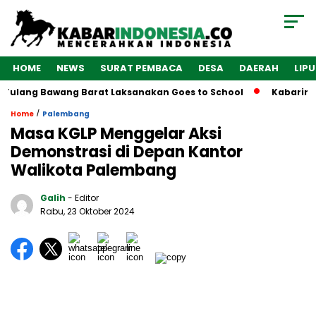
HOME
NEWS
SURAT PEMBACA
DESA
DAERAH
LIP
Tulang Bawang Barat Laksanakan Goes to School
Kabarindon
/
Home
Palembang
Masa KGLP Menggelar Aksi
Demonstrasi di Depan Kantor
Walikota Palembang
Galih
- Editor
Rabu, 23 Oktober 2024