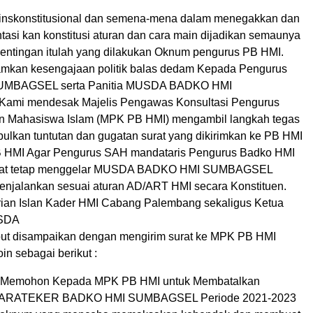
 inskonstitusional dan semena-mena dalam menegakkan dan
asi kan konstitusi aturan dan cara main dijadikan semaunya
pentingan itulah yang dilakukan Oknum pengurus PB HMI.
mkan kesengajaan politik balas dedam Kepada Pengurus
MBAGSEL serta Panitia MUSDA BADKO HMI
mi mendesak Majelis Pengawas Konsultasi Pengurus
n Mahasiswa Islam (MPK PB HMI) mengambil langkah tegas
lkan tuntutan dan gugatan surat yang dikirimkan ke PB HMI
 HMI Agar Pengurus SAH mandataris Pengurus Badko HMI
pat tetap menggelar MUSDA BADKO HMI SUMBAGSEL
enjalankan sesuai aturan AD/ART HMI secara Konstituen.
rian Islan Kader HMI Cabang Palembang sekaligus Ketua
USDA
ut disampaikan dengan mengirim surat ke MPK PB HMI
n sebagai berikut :
 Memohon Kepada MPK PB HMI untuk Membatalkan
CARATEKER BADKO HMI SUMBAGSEL Periode 2021-2023