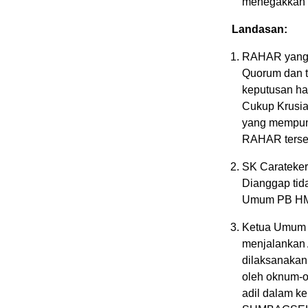
menegakkan K
Landasan:
RAHAR yang d
Quorum dan t
keputusan 
Cukup Krusia
yang mempunya
RAHAR terse
SK Carateke
Dianggap tida
Umum PB HMI
Ketua Umum 
menjalankan
dilaksanakan
oleh oknum-o
adil dalam k