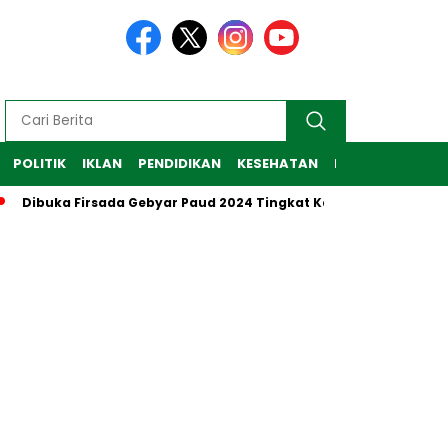
POLITIK
IKLAN
PENDIDIKAN
KESEHATAN
RAGAM
TEKNO
buka Firsada Gebyar Paud 2024 Tingkat Kabupaten Tubaba