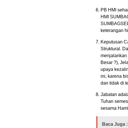
PB HMI sehar
HMI SUMBAGS
SUMBAGSEL, 
keterangan hi
Keputusan C
Struktural. 
menjalankan 
Besar ?), Je
upaya kezali
ini, karena b
dan tidak di t
Jabatan adal
Tuhan semest
sesama Hamb
Baca Juga :