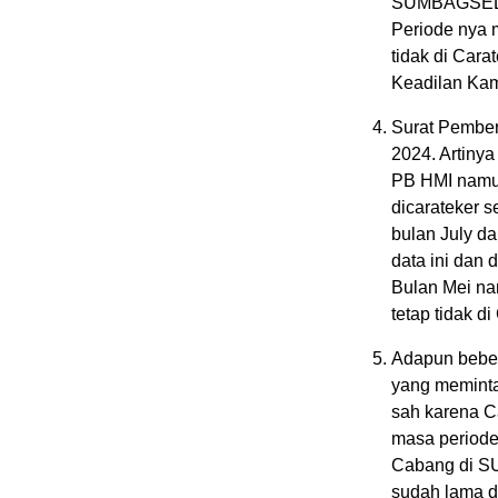
SUMBAGSEL d
Periode nya 
tidak di Car
Keadilan Kam
Surat Pember
2024. Artiny
PB HMI namun
dicarateker
bulan July d
data ini dan
Bulan Mei na
tetap tidak di
Adapun bebe
yang memint
sah karena C
masa periode
Cabang di S
sudah lama 