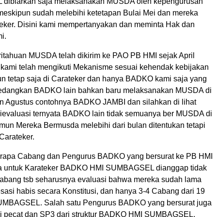
ibiarkan saja melaksanakan MUSDA oleh kepengurusan
meskipun sudah melebihi ketetapan Bulai Mei dan mereka
ateker. Disini kami mempertanyakan dan meminta Hak dan
i.
itahuan MUSDA telah dikirim ke PAO PB HMI sejak April
a kami telah mengikuti Mekanisme sesuai kehendak kebijakan
 tetap saja di Carateker dan hanya BADKO kami saja yang
 sedangkan BADKO lain bahkan baru melaksanakan MUSDA di
an Agustus contohnya BADKO JAMBI dan silahkan di lihat
 dievaluasi ternyata BADKO lain tidak semuanya ber MUSDA di
mun Mereka Bermusda melebihi dari bulan ditentukan tetapi
 Carateker.
rapa Cabang dan Pengurus BADKO yang bersurat ke PB HMI
a untuk Karateker BADKO HMI SUMBAGSEL dianggap tidak
abang tsb seharusnya evaluasi bahwa mereka sudah lama
sasi habis secara Konstitusi, dan hanya 3-4 Cabang dari 19
UMBAGSEL. Salah satu Pengurus BADKO yang bersurat juga
di pecat dan SP3 dari struktur BADKO HMI SUMBAGSEL.