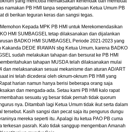
da oknum yang mencoba memaksakan kehendak dan membuat
tas namakan PB HMI tanpa sepengetahuan Ketua Umum PB
t di berikan teguran keras dan sangsi tegas.
 Memohon Kepada MPK PB HMI untuk Merekomendasikan
 HMI SUMBAGSEL tetap dilaksanakan dan dijalankan
urusan BADKO HMI SUMBAGSEL Periode 2021-2023 yang
eh Kakanda DEDE IRAWAN sbg Ketua Umum, karena BADKO
EL sudah melakukan tahapan dan bersurat ke PB HMI
memberitahukan tahapan MUSDA telah dilaksanakan mulai
024 dan melaksanakan sesuai mekanisme dan aturan AD/ART
aat ini telah dicederai oleh oknum-oknum PB HMI yang
apat harian namun hanya berisi beberapa orang saja
aksakan dan mengada-ada. Setau kami PB HMI kalo rapat
 membahas sesuatu yg besar tidak pernah tidak quorum
ngurus nya. Ditambah lagi Ketua Umum tidak ikut serta dalam
 tersebut. Kasih sangsi dan pecat saja itu pengurus dungu
raninya mereka seperti itu. Apalagi itu ketua PAO PB cuma
ja terkesan pasrah. Kalo tidak sanggup mengemban Amanah