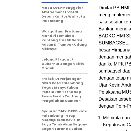
Masa KGLP Menggelar
Dinilai PB HMI
Aksi Demonstrasi di
meng implement
Depan Kantor Walikota
Palembang
saja sesuai ke
Bahkan mendia
Warga Bumi Pratama
Mandiri Temukan
BADKO HMI SU
Kantong Plastik Berisi
SUMBAGSEL. Ka
Racun Di Tambak Udang
Miliknya
besar Himpuna
dengan mengabu
Jelang Pilkada , Pj
Gubernur Jangan Bikin
dan ke MPK PB
Gaduh
sumbagsel da
dengan tetap m
Fraksi PDI Perjuangan
DPRD Kota Palembang
Ujar Kevin And
Tegas Menyatakan
Penolakan Terhadap
Pelaksana M
Revisi Perda Tentang
Desakan terseb
Pengolahan Sampah
dengan Poin-Poi
Syapran “Jika DPRD Kota
Palembang Tetap
Meminta dan
Melanjutkan Revisi Ini,
Saya Tidak Akan Segan-
Keputusan 
Segan Turun Ke Jalan