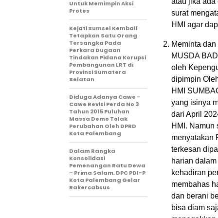
atau jika a
Untuk Memimpin Aksi
Protes
surat menga
HMI agar dapa
Kejati Sumsel Kembali
Tetapkan Satu Orang
Tersangka Pada
Meminta dan
Perkara Dugaan
MUSDA BADKO
Tindakan Pidana Korupsi
Pembangunan LRT di
oleh Kepeng
Provinsi Sumatera
dipimpin Ol
Selatan
HMI SUMBAGS
Diduga Adanya Cawe -
yang isinya 
Cawe Revisi Perda No 3
Tahun 2015 Puluhan
dari April 2
Massa Demo Tolak
HMI. Namun s
Perubahan Oleh DPRD
Kota Palembang
menyatakan R
terkesan dip
Dalam Rangka
Konsolidasi
harian dalam
Pemenangan Ratu Dewa
kehadiran pe
– Prima Salam, DPC PDI-P
Kota Palembang Gelar
membahas hal
Rakercabsus
dan berani be
bisa diam sa