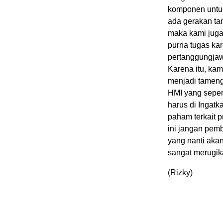
komponen untuk
ada gerakan tam
maka kami juga
purna tugas ka
pertanggungja
Karena itu, k
menjadi tameng
HMI yang seper
harus di Ingat
paham terkait p
ini jangan pemb
yang nanti akan
sangat merugik
(Rizky)