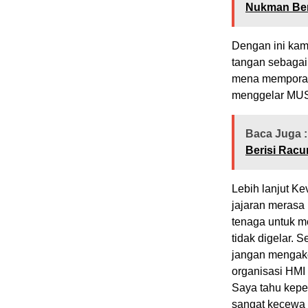
Nukman Ber
Dengan ini kam
tangan sebaga
mena memporak
menggelar MU
Baca Juga :
Berisi Racu
Lebih lanjut K
jajaran merasa
tenaga untuk 
tidak digelar. 
jangan mengako
organisasi HMI
Saya tahu kep
sangat kecewa 