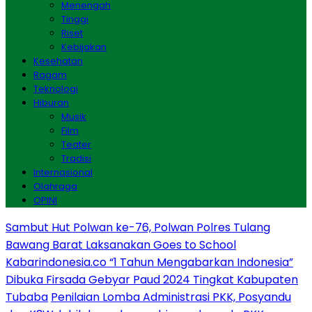
Menengah
Tinggi
Riset
Kebijakan
Kesehatan
Ragam
Teknologi
Hiburan
Musik
Film
Teater
Tradisi
Internasional
Olahraga
OPINI
Sambut Hut Polwan ke-76, Polwan Polres Tulang
Bawang Barat Laksanakan Goes to School
Kabarindonesia.co “1 Tahun Mengabarkan Indonesia”
Dibuka Firsada Gebyar Paud 2024 Tingkat Kabupaten
Tubaba
Penilaian Lomba Administrasi PKK, Posyandu