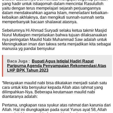
yang hadir untuk istiaqomah dalam mencintai Rasululloh
yaitu dengan terus mempelajari sejarah perjuangannya
dalam mendakwahkan agama Islam, meneladani kebaikan-
kebaikan akhlaknya, dan mengikuti sunnah-sunnah serta
memperbanyak bacaan shalawat atasnya.
Sebelumnya Hi Ahmad Suryadi selaku ketua takmir Masjid
Nurul Muttaqien menjelaskan bahwa tujuan dilaksanaakan
nya peringatan Maulid Nabi Muhammad Saw adalah untuk
Meningkatkan iman dan takwa serta menjadikan kita sebagai
manusia yg pandai bersyukur
Baca Juga :
Bupati Agus Istiqlal Hadiri Rapat
Paripurna Agenda Penyampaian Rekomendasi Atas
LHP BPK Tahun 2023
“Merayakan maulid nabi bisa dikatakan menjadi salah satu
cara untuk kita bersyukur kepada Allah atas rahmat yang
dilimpahkan-Nya. Beberapa keutamaan maulid nabi
diantaranya adalah:
Pertama, ungkapan rasa syukur atas rahmat dan karunia dari
Allah. Hal ini diungkapkan pada surat Yunus ayat 58, Allah