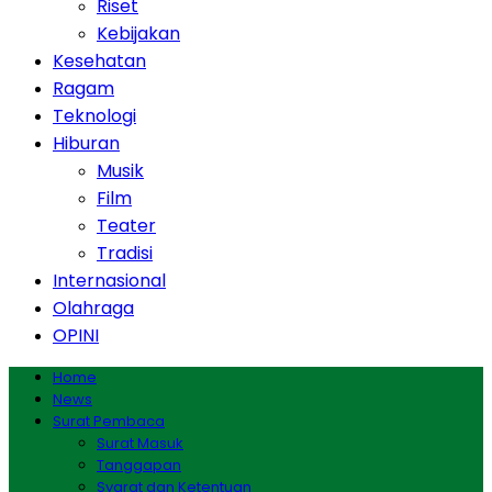
Riset
Kebijakan
Kesehatan
Ragam
Teknologi
Hiburan
Musik
Film
Teater
Tradisi
Internasional
Olahraga
OPINI
Home
News
Surat Pembaca
Surat Masuk
Tanggapan
Syarat dan Ketentuan