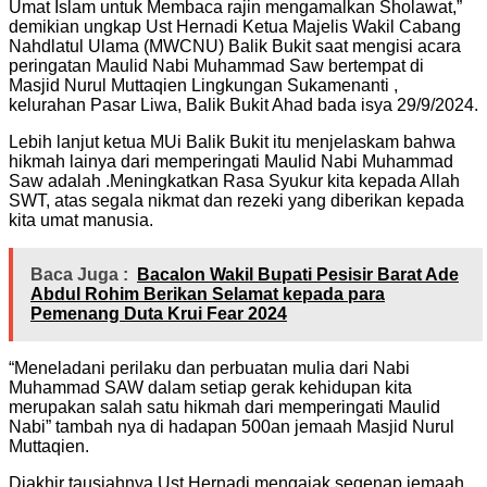
Umat Islam untuk Membaca rajin mengamalkan Sholawat,”
demikian ungkap Ust Hernadi Ketua Majelis Wakil Cabang
Nahdlatul Ulama (MWCNU) Balik Bukit saat mengisi acara
peringatan Maulid Nabi Muhammad Saw bertempat di
Masjid Nurul Muttaqien Lingkungan Sukamenanti ,
kelurahan Pasar Liwa, Balik Bukit Ahad bada isya 29/9/2024.
Lebih lanjut ketua MUi Balik Bukit itu menjelaskam bahwa
hikmah lainya dari memperingati Maulid Nabi Muhammad
Saw adalah .Meningkatkan Rasa Syukur kita kepada Allah
SWT, atas segala nikmat dan rezeki yang diberikan kepada
kita umat manusia.
Baca Juga :
Bacalon Wakil Bupati Pesisir Barat Ade
Abdul Rohim Berikan Selamat kepada para
Pemenang Duta Krui Fear 2024
“Meneladani perilaku dan perbuatan mulia dari Nabi
Muhammad SAW dalam setiap gerak kehidupan kita
merupakan salah satu hikmah dari memperingati Maulid
Nabi” tambah nya di hadapan 500an jemaah Masjid Nurul
Muttaqien.
Diakhir tausiahnya Ust Hernadi mengajak segenap jemaah