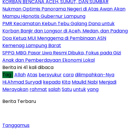
KORBAN BENCANA ACEH, SUMUT, DAN SUMBAR
Nukman Optimis Panorama Negeri di Atas Awan Akan
Mampu Hipnotis Gubernur Lampung
PMR Kecamatan Kebun Tebu Galang Dana untuk
Korban Banjir dan Longsor di Aceh, Medan, dan Padang
Doa Ketua MUI Menggema di Pembinaan ASN
Kemenag Lampung Barat
SPPG MBG Pasar Liwa Resmi Dibuka, Fokus pada Gizi
Anak dan Pemberdayaan Ekonomi Lokal
Berita ini 41 kali dibaca
Tag :
Allah
Atas
bersyukur
cara
dilimpahkan-Nya
Hi.Ahmad Suryadi
kepada
Kita
Maulid Nabi
Menjadi
Merayakan
rahmat
salah
Satu
untuk
yang
Berita Terbaru
Tanggamus