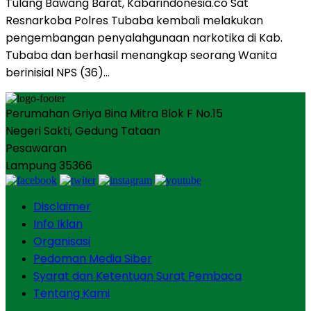
Tulang Bawang Barat, Kabarindonesia.co Sat
Resnarkoba Polres Tubaba kembali melakukan
pengembangan penyalahgunaan narkotika di Kab.
Tubaba dan berhasil menangkap seorang Wanita
berinisial NPS (36)…
Perumahan Griya Bina Mitra Blok F No.15
Negeri Sakti, Gedung Tataan
Pesawaran
Lampung 35366
Disclaimer
Info Iklan
Organisasi
Pedoman Media Siber
Syarat dan Ketentuan Surat Pembaca
Tentang Kami