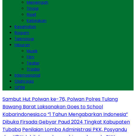
Menengah
Tinggi
Riset
Kebijakan
Kesehatan
Ragam
Teknologi
Hiburan
Musik
Film
Teater
Tradisi
Internasional
Olahraga
OPINI
Sambut Hut Polwan ke-76, Polwan Polres Tulang
Bawang Barat Laksanakan Goes to School
Kabarindonesia.co “1 Tahun Mengabarkan Indonesia”
Dibuka Firsada Gebyar Paud 2024 Tingkat Kabupaten
Tubaba
Penilaian Lomba Administrasi PKK, Posyandu