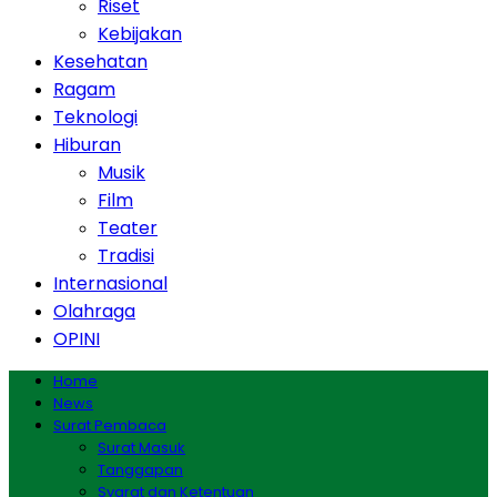
Riset
Kebijakan
Kesehatan
Ragam
Teknologi
Hiburan
Musik
Film
Teater
Tradisi
Internasional
Olahraga
OPINI
Home
News
Surat Pembaca
Surat Masuk
Tanggapan
Syarat dan Ketentuan