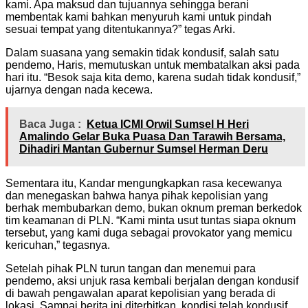
kami. Apa maksud dan tujuannya sehingga berani
membentak kami bahkan menyuruh kami untuk pindah
sesuai tempat yang ditentukannya?” tegas Arki.
Dalam suasana yang semakin tidak kondusif, salah satu
pendemo, Haris, memutuskan untuk membatalkan aksi pada
hari itu. “Besok saja kita demo, karena sudah tidak kondusif,”
ujarnya dengan nada kecewa.
Baca Juga :
Ketua ICMI Orwil Sumsel H Heri
Amalindo Gelar Buka Puasa Dan Tarawih Bersama,
Dihadiri Mantan Gubernur Sumsel Herman Deru
Sementara itu, Kandar mengungkapkan rasa kecewanya
dan menegaskan bahwa hanya pihak kepolisian yang
berhak membubarkan demo, bukan oknum preman berkedok
tim keamanan di PLN. “Kami minta usut tuntas siapa oknum
tersebut, yang kami duga sebagai provokator yang memicu
kericuhan,” tegasnya.
Setelah pihak PLN turun tangan dan menemui para
pendemo, aksi unjuk rasa kembali berjalan dengan kondusif
di bawah pengawalan aparat kepolisian yang berada di
lokasi. Sampai berita ini diterbitkan, kondisi telah kondusif