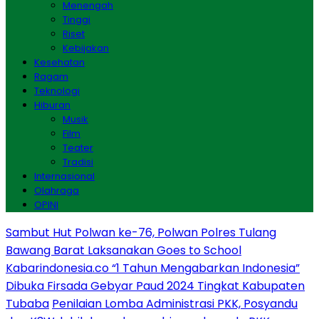
Menengah
Tinggi
Riset
Kebijakan
Kesehatan
Ragam
Teknologi
Hiburan
Musik
Film
Teater
Tradisi
Internasional
Olahraga
OPINI
Sambut Hut Polwan ke-76, Polwan Polres Tulang
Bawang Barat Laksanakan Goes to School
Kabarindonesia.co “1 Tahun Mengabarkan Indonesia”
Dibuka Firsada Gebyar Paud 2024 Tingkat Kabupaten
Tubaba
Penilaian Lomba Administrasi PKK, Posyandu