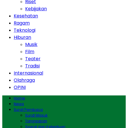
Riset
Kebijakan
Kesehatan
Ragam
Teknologi
Hiburan
Musik
Film
Teater
Tradisi
Internasional
Olahraga
OPINI
Home
News
Surat Pembaca
Surat Masuk
Tanggapan
Syarat dan Ketentuan