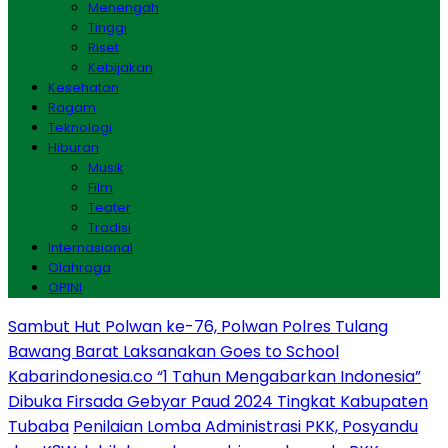
Menengah
Tinggi
Riset
Kebijakan
Kesehatan
Ragam
Teknologi
Hiburan
Musik
Film
Teater
Tradisi
Internasional
Olahraga
OPINI
Sambut Hut Polwan ke-76, Polwan Polres Tulang
Bawang Barat Laksanakan Goes to School
Kabarindonesia.co “1 Tahun Mengabarkan Indonesia”
Dibuka Firsada Gebyar Paud 2024 Tingkat Kabupaten
Tubaba
Penilaian Lomba Administrasi PKK, Posyandu