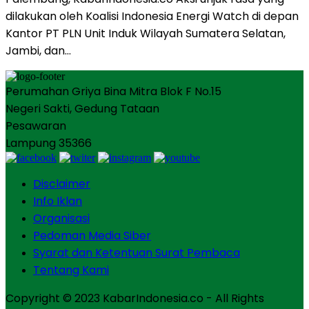
dilakukan oleh Koalisi Indonesia Energi Watch di depan
Kantor PT PLN Unit Induk Wilayah Sumatera Selatan,
Jambi, dan…
Perumahan Griya Bina Mitra Blok F No.15
Negeri Sakti, Gedung Tataan
Pesawaran
Lampung 35366
Disclaimer
Info Iklan
Organisasi
Pedoman Media Siber
Syarat dan Ketentuan Surat Pembaca
Tentang Kami
Copyright © 2023 KabarIndonesia.co - All Rights