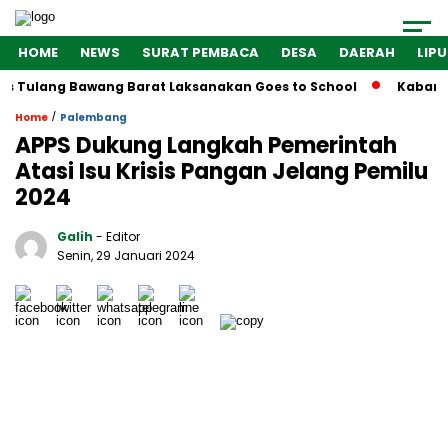
HOME
NEWS
SURAT PEMBACA
DESA
DAERAH
LIP
s Tulang Bawang Barat Laksanakan Goes to School
Kabarind
/
Home
Palembang
APPS Dukung Langkah Pemerintah
Atasi Isu Krisis Pangan Jelang Pemilu
2024
Galih
- Editor
Senin, 29 Januari 2024