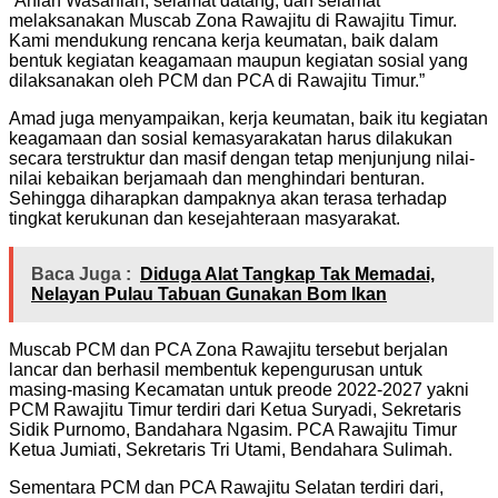
“Ahlan Wasahlan, selamat datang, dan selamat
melaksanakan Muscab Zona Rawajitu di Rawajitu Timur.
Kami mendukung rencana kerja keumatan, baik dalam
bentuk kegiatan keagamaan maupun kegiatan sosial yang
dilaksanakan oleh PCM dan PCA di Rawajitu Timur.”
Amad juga menyampaikan, kerja keumatan, baik itu kegiatan
keagamaan dan sosial kemasyarakatan harus dilakukan
secara terstruktur dan masif dengan tetap menjunjung nilai-
nilai kebaikan berjamaah dan menghindari benturan.
Sehingga diharapkan dampaknya akan terasa terhadap
tingkat kerukunan dan kesejahteraan masyarakat.
Baca Juga :
Diduga Alat Tangkap Tak Memadai,
Nelayan Pulau Tabuan Gunakan Bom Ikan
Muscab PCM dan PCA Zona Rawajitu tersebut berjalan
lancar dan berhasil membentuk kepengurusan untuk
masing-masing Kecamatan untuk preode 2022-2027 yakni
PCM Rawajitu Timur terdiri dari Ketua Suryadi, Sekretaris
Sidik Purnomo, Bandahara Ngasim. PCA Rawajitu Timur
Ketua Jumiati, Sekretaris Tri Utami, Bendahara Sulimah.
Sementara PCM dan PCA Rawajitu Selatan terdiri dari,