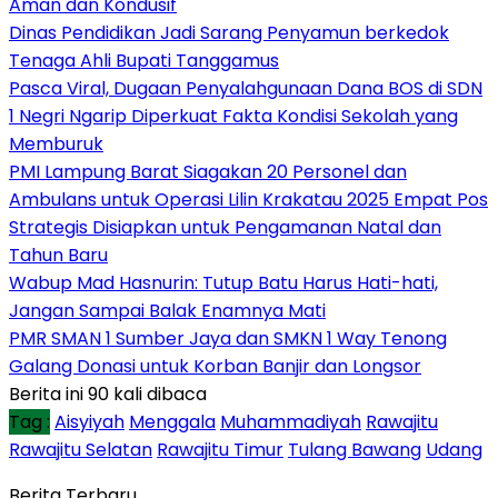
Aman dan Kondusif
Dinas Pendidikan Jadi Sarang Penyamun berkedok
Tenaga Ahli Bupati Tanggamus
Pasca Viral, Dugaan Penyalahgunaan Dana BOS di SDN
1 Negri Ngarip Diperkuat Fakta Kondisi Sekolah yang
Memburuk
PMI Lampung Barat Siagakan 20 Personel dan
Ambulans untuk Operasi Lilin Krakatau 2025 Empat Pos
Strategis Disiapkan untuk Pengamanan Natal dan
Tahun Baru
Wabup Mad Hasnurin: Tutup Batu Harus Hati-hati,
Jangan Sampai Balak Enamnya Mati
PMR SMAN 1 Sumber Jaya dan SMKN 1 Way Tenong
Galang Donasi untuk Korban Banjir dan Longsor
Berita ini 90 kali dibaca
Tag :
Aisyiyah
Menggala
Muhammadiyah
Rawajitu
Rawajitu Selatan
Rawajitu Timur
Tulang Bawang
Udang
Berita Terbaru