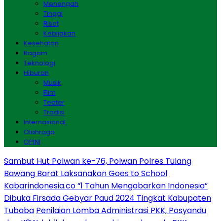
Menengah
Tinggi
Riset
Kebijakan
Kesehatan
Ragam
Teknologi
Hiburan
Musik
Film
Teater
Tradisi
Internasional
Olahraga
OPINI
Sambut Hut Polwan ke-76, Polwan Polres Tulang
Bawang Barat Laksanakan Goes to School
Kabarindonesia.co “1 Tahun Mengabarkan Indonesia”
Dibuka Firsada Gebyar Paud 2024 Tingkat Kabupaten
Tubaba
Penilaian Lomba Administrasi PKK, Posyandu