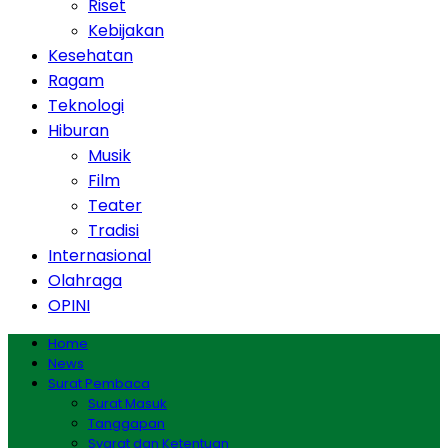
Riset
Kebijakan
Kesehatan
Ragam
Teknologi
Hiburan
Musik
Film
Teater
Tradisi
Internasional
Olahraga
OPINI
Home
News
Surat Pembaca
Surat Masuk
Tanggapan
Syarat dan Ketentuan