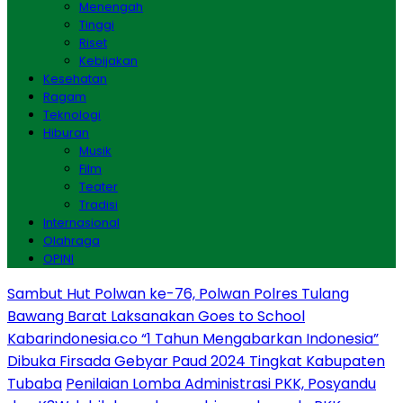
Menengah
Tinggi
Riset
Kebijakan
Kesehatan
Ragam
Teknologi
Hiburan
Musik
Film
Teater
Tradisi
Internasional
Olahraga
OPINI
Sambut Hut Polwan ke-76, Polwan Polres Tulang
Bawang Barat Laksanakan Goes to School
Kabarindonesia.co “1 Tahun Mengabarkan Indonesia”
Dibuka Firsada Gebyar Paud 2024 Tingkat Kabupaten
Tubaba
Penilaian Lomba Administrasi PKK, Posyandu