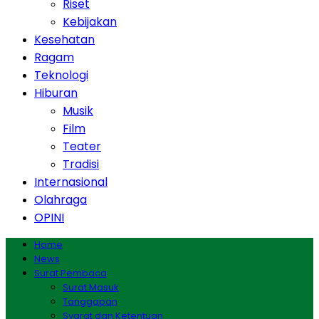
Riset
Kebijakan
Kesehatan
Ragam
Teknologi
Hiburan
Musik
Film
Teater
Tradisi
Internasional
Olahraga
OPINI
Home
News
Surat Pembaca
Surat Masuk
Tanggapan
Syarat dan Ketentuan