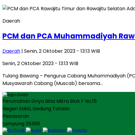
Daerah
PCM dan PCA Muhammadiyah Rawajit
Daerah
| Senin, 2 Oktober 2023 - 13:13 WIB
Senin, 2 Oktober 2023 - 13:13 WIB
Tulang Bawang – Pengurus Cabang Muhammadiyah (PCM)
Musyawarah Cabang (Muscab) bersama…
Perumahan Griya Bina Mitra Blok F No.15
Negeri Sakti, Gedung Tataan
Pesawaran
Lampung 35366