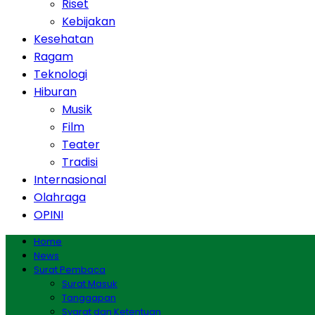
Riset
Kebijakan
Kesehatan
Ragam
Teknologi
Hiburan
Musik
Film
Teater
Tradisi
Internasional
Olahraga
OPINI
Home
News
Surat Pembaca
Surat Masuk
Tanggapan
Syarat dan Ketentuan