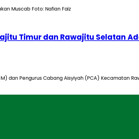
u Timur dan Rawajitu Selatan Ada
 dan Pengurus Cabang Aisyiyah (PCA) Kecamatan Rawaj