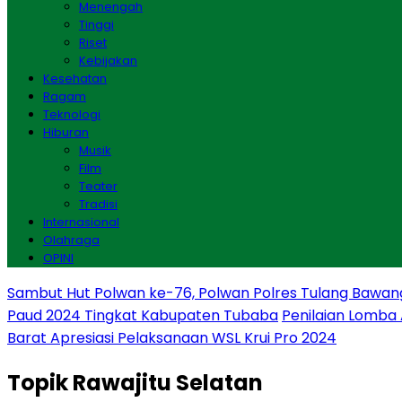
Menengah
Tinggi
Riset
Kebijakan
Kesehatan
Ragam
Teknologi
Hiburan
Musik
Film
Teater
Tradisi
Internasional
Olahraga
OPINI
Sambut Hut Polwan ke-76, Polwan Polres Tulang Bawan
Paud 2024 Tingkat Kabupaten Tubaba
Penilaian Lomba
Barat Apresiasi Pelaksanaan WSL Krui Pro 2024
Topik
Rawajitu Selatan