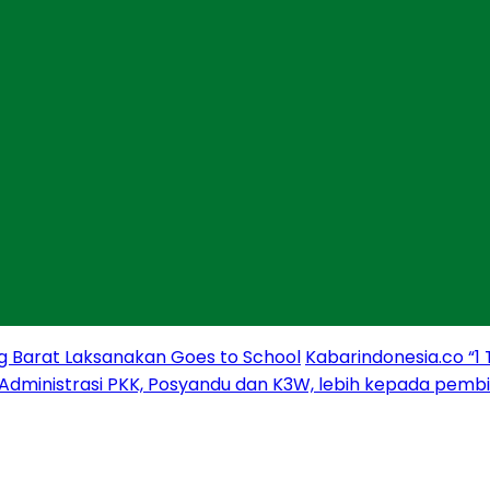
g Barat Laksanakan Goes to School
Kabarindonesia.co “1
 Administrasi PKK, Posyandu dan K3W, lebih kepada pem