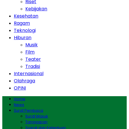
Riset
Kebijakan
Kesehatan
Ragam
Teknologi
Hiburan
Musik
Film
Teater
Tradisi
Internasional
Olahraga
OPINI
Home
News
Surat Pembaca
Surat Masuk
Tanggapan
Syarat dan Ketentuan