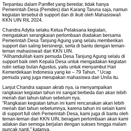
Terpantau dalam Pamflet yang beredar, tidak hanya
Pemerintah Desa (Pemdes) dan Karang Taruna saja, namun
kegiatan tersebut di support dan di ikuti oleh Mahasiswa/i
KKN UIN RIL 2024.
Chandra Adytia selaku Ketua Pelaksana kegiatan,
mengatakan serangkaian perlombaan diadakan bersama
Pemerintah Desa Tanjung Agung yang selalu memberikan
support dan saling bersinergi, serta di bantu dengan teman-
teman mahasiswa/i dari KKN UIN.
“Allhamdulilah kami pemuda Desa Tanjung Agung selalu di
support baik oleh Kepala Desa untuk mengadakan kegiatan
rutin setiap bulan Agustus, yaitu untuk menyambut Hari
Kemerdekaan Indonesia yang ke – 79 Tahun, ” Ucap
pemuda yang juga merupakan mahasiswa dari Unila itu.
Lanjut Chandra sapaan akrab nya, ia menyampaikan
rangkaian kegiatan tahun ini sangat berbeda dan akan lebih
meriah dari tahun-tahun sebelum nya.
“Rangkaian kegiatan tahun ini kami rencanakan akan lebih
meriah dari tahun sebelumnya, karena tahun ini selain kami
di support full oleh Pemerintah Desa, kami juga di bantu oleh
teman-teman dari KKN UIN, beragam perlombaan akan kami
adakan dan semoga berjalan dengan sukses hingga malam
puncak nanti,” katanya.