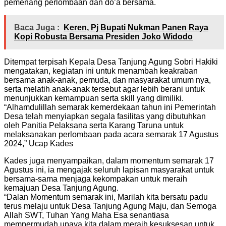
pemenang perlombaan dan do’a bersama.
Baca Juga :
Keren, Pj Bupati Nukman Panen Raya
Kopi Robusta Bersama Presiden Joko Widodo
Ditempat terpisah Kepala Desa Tanjung Agung Sobri Hakiki
mengatakan, kegiatan ini untuk menambah keakraban
bersama anak-anak, pemuda, dan masyarakat umum nya,
serta melatih anak-anak tersebut agar lebih berani untuk
menunjukkan kemampuan serta skill yang dimiliki.
“Alhamdulillah semarak kemerdekaan tahun ini Pemerintah
Desa telah menyiapkan segala fasilitas yang dibutuhkan
oleh Panitia Pelaksana serta Karang Taruna untuk
melaksanakan perlombaan pada acara semarak 17 Agustus
2024,” Ucap Kades
Kades juga menyampaikan, dalam momentum semarak 17
Agustus ini, ia mengajak seluruh lapisan masyarakat untuk
bersama-sama menjaga kekompakan untuk meraih
kemajuan Desa Tanjung Agung.
“Dalan Momentum semarak ini, Marilah kita bersatu padu
terus melaju untuk Desa Tanjung Agung Maju, dan Semoga
Allah SWT, Tuhan Yang Maha Esa senantiasa
mempermudah upaya kita dalam meraih kesuksesan untuk