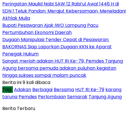
Peringatan Maulid Nabi SAW 12 Rabi’ul Awal 1446 H di
SDN 1 Teluk Pandan: Merajut Kebersamaan, Meneladani
Akhlak Mulia
Bupati Pesawaran Ajak IWO Lampung Pacu
Pertumbuhan Ekonomi Daerah
Dugaan Manipulasi Tender Cepat di Pesawaran:
BAKORNAS Siap Laporkan Dugaan KKN ke Aparat
Penegak Hukum
Sangat meriah adakan HUT RI Ke-79, Pemdes Tanjung
Agung bersama pemuda adakan puluhan kegiatan
hingga sukses sampai malam puncak
Berita ini 9 kali dibaca
Tag :
Adakan
Berbagai
Bersama
HUT RI Ke-79
karang
taruna
Pemdes
Perlombaan
Semarak
Tanjung Agung
Berita Terbaru