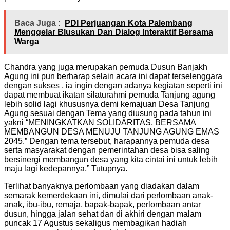
Baca Juga :
PDI Perjuangan Kota Palembang
Menggelar Blusukan Dan Dialog Interaktif Bersama
Warga
Chandra yang juga merupakan pemuda Dusun Banjakh
Agung ini pun berharap selain acara ini dapat terselenggara
dengan sukses , ia ingin dengan adanya kegiatan seperti ini
dapat membuat ikatan silaturahmi pemuda Tanjung agung
lebih solid lagi khususnya demi kemajuan Desa Tanjung
Agung sesuai dengan Tema yang diusung pada tahun ini
yakni “MENINGKATKAN SOLIDARITAS, BERSAMA
MEMBANGUN DESA MENUJU TANJUNG AGUNG EMAS
2045.” Dengan tema tersebut, harapannya pemuda desa
serta masyarakat dengan pemerintahan desa bisa saling
bersinergi membangun desa yang kita cintai ini untuk lebih
maju lagi kedepannya,” Tutupnya.
Terlihat banyaknya perlombaan yang diadakan dalam
semarak kemerdekaan ini, dimulai dari perlombaan anak-
anak, ibu-ibu, remaja, bapak-bapak, perlombaan antar
dusun, hingga jalan sehat dan di akhiri dengan malam
puncak 17 Agustus sekaligus membagikan hadiah