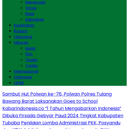
Menengah
Tinggi
Riset
Kebijakan
Kesehatan
Ragam
Teknologi
Hiburan
Musik
Film
Teater
Tradisi
Internasional
Olahraga
OPINI
Sambut Hut Polwan ke-76, Polwan Polres Tulang
Bawang Barat Laksanakan Goes to School
Kabarindonesia.co “1 Tahun Mengabarkan Indonesia”
Dibuka Firsada Gebyar Paud 2024 Tingkat Kabupaten
Tubaba
Penilaian Lomba Administrasi PKK, Posyandu