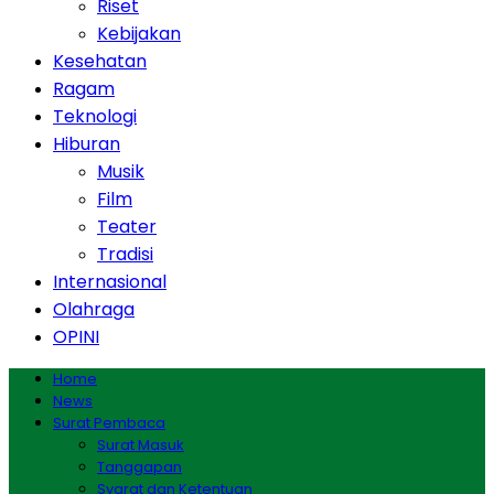
Riset
Kebijakan
Kesehatan
Ragam
Teknologi
Hiburan
Musik
Film
Teater
Tradisi
Internasional
Olahraga
OPINI
Home
News
Surat Pembaca
Surat Masuk
Tanggapan
Syarat dan Ketentuan