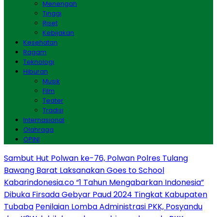
Menengah
Tinggi
Riset
Kebijakan
Kesehatan
Ragam
Teknologi
Hiburan
Musik
Film
Teater
Tradisi
Internasional
Olahraga
OPINI
Sambut Hut Polwan ke-76, Polwan Polres Tulang
Bawang Barat Laksanakan Goes to School
Kabarindonesia.co “1 Tahun Mengabarkan Indonesia”
Dibuka Firsada Gebyar Paud 2024 Tingkat Kabupaten
Tubaba
Penilaian Lomba Administrasi PKK, Posyandu