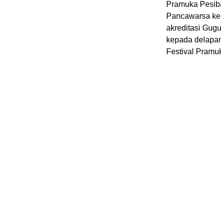
Pramuka Pesib
Pancawarsa kep
akreditasi Gu
kepada delapan
Festival Pramuk