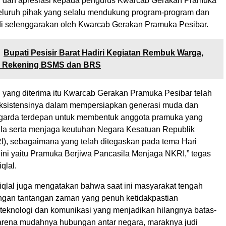
, dan apresiasi kepada pengurus Kwarcab Gerakan Pramuka
seluruh pihak yang selalu mendukung program-program dan
di selenggarakan oleh Kwarcab Gerakan Pramuka Pesibar.
Bupati Pesisir Barat Hadiri Kegiatan Rembuk Warga,
 Rekening BSMS dan BRS
 yang diterima itu Kwarcab Gerakan Pramuka Pesibar telah
ksistensinya dalam mempersiapkan generasi muda dan
 garda terdepan untuk membentuk anggota pramuka yang
ila serta menjaga keutuhan Negara Kesatuan Republik
I), sebagaimana yang telah ditegaskan pada tema Hari
ini yaitu Pramuka Berjiwa Pancasila Menjaga NKRI,” tegas
iqlal.
tiqlal juga mengatakan bahwa saat ini masyarakat tengah
gan tantangan zaman yang penuh ketidakpastian
eknologi dan komunikasi yang menjadikan hilangnya batas-
arena mudahnya hubungan antar negara, maraknya judi