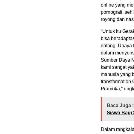
online yang men
pornografi, se
royong dan nas
“Untuk itu Ger
bisa beradapta
datang. Upaya t
dalam menyons
Sumber Daya Ma
kami sangat y
manusia yang b
transformation
Pramuka,” ungka
Baca Juga :
Siswa Bagi
Dalam rangkaia