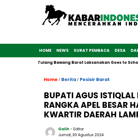
HOME
NEWS
SURAT PEMBACA
DESA
DA
olwan Polres Tulang Bawang Barat Laksanakan Goes to School
Home
Berita
Pesisir Barat
/
/
BUPATI AGUS ISTIQL
RANGKA APEL BESAR H
KWARTIR DAERAH LAM
Galih
- Editor
Jumat, 30 Agustus 2024