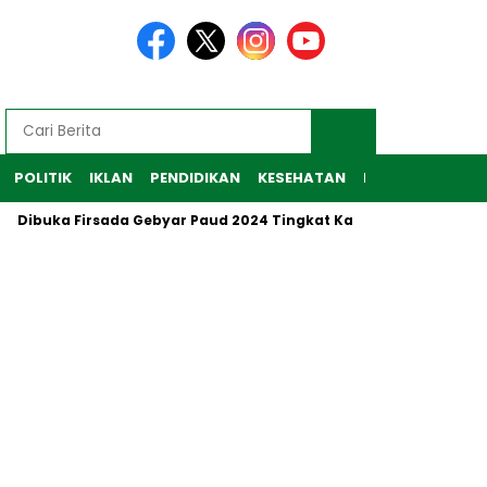
POLITIK
IKLAN
PENDIDIKAN
KESEHATAN
RAGAM
TEKNO
uka Firsada Gebyar Paud 2024 Tingkat Kabupaten Tubaba