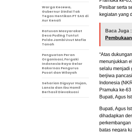
Pramuka ke-63
Warga Kecewa,
Pesibar serta 
Gubernur Dinilai Tak
kegiatan yang 
Tegas Hentikan PT SAS di
Aur Kenali
Baca Juga :
Ratusan Masyarakat
Desa Puding Tuntut
Pembukaan
Polda Jambi Usut Mafia
Tanah
“Atas dukungan
Penguatan Peran
Organisasi, Forgaki
menunjukkan e
Indonesia Raya Gelar
Rakornas Pengurus
selalu menjadi
Pusat dan Wilayah
berjiwa pancas
Indonesia (NKR
Seharian Diguyur Hujan,
Lansia dan Ibu Hamil
Pramuka ke-63 
Berhasil Dievakuasi
Bupati, Agus Ist
Bupati, Agus Is
dihadapkan den
perkembangan t
batas negara k