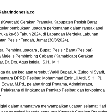
 Kabarindonesia.co
 (Kwarcab) Gerakan Pramuka Kabupaten Pesisir Barat
ggelar pembukaan upacara perkemahan dalam rangak apel
muka ke-63 Tahun 2024, di Lapangan Merdeka Labuhan
an Pesisir Tengah, Jumat (30/8/2024).
ai Pembina upacara , Bupati Pesisir Barat (Pesibar)
ua Majelis Pembimbing Cabang (Kamabicab) Gerakan
 Dr. Drs. Agus Istiqlal, S.H., M.H.
ga dalam kegiatan tersebut Wakil Bupati, A. Zulqoini Syarif,
mentara DPRD Pesibar, Mohammad Emir Lil Ardi, S.H., Pj.
 Edwar, M.Pd., pejabat tinggi Pratama, Administrator,
Pelaksana di lingkungan Pemkab Pesibar, dan forkopimda
.
stiqlal dalam amanatnya menyampaikan ucapan selamat Hari