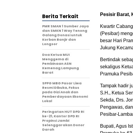
Pesisir Barat,
Berita Terkait
PMR SMAN 1 Sumber Jaya
Kwartir Cabang
dan SMKN 1 Way Tenong
(Pesibar) men
Galang Donasi untuk
Korban Banjir dan
besar Hari Pra
Longsor
Jukung Kecamat
Doa Ketua MUI
Menggema di
Bertindak sebag
Pembinaan ASN
sekaligus Ket
Kemenag Lampung
Barat
Pramuka Pesibar,
SPPG MBG Pasar Liwa
Tampak hadir ju
Resmi Dibuka, Fokus
pada Gizi Anak dan
S.H., Ketua Se
Pemberdayaan Ekonomi
Sekda, Drs. Jon
Lokal
Pengawas, dan 
Peringatan HUT DPD RI
Pesibar-Lambar
ke-21, Kantor DPD RI
Propinsi Jambi
Selenggarakan Donor
Bupati, Agus I
Darah