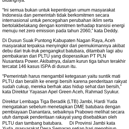
bidangnya.
“Ini semua bukan untuk kepentingan umum masyarakat
Indonesia dan pemerintah tidak berkomitmen secara
internasional untuk pencegahan perubahan iklim serta
bertolakbelakang dengan komitmen terhadap transisi energi
menuju net zero emission pada tahun 2060,” kata Deddy.
Di Dusun Suak Puntong Kabupaten Nagan Raya, Aceh
masyarakat terpaksa menyingkir dari permukimannya akibat
debu dari truk-truk pengangkut batubara, ditambah lagi abu
pembakaran dari PLTU yang dioperasikan PT PLN
Nusantara Power. Akibatnya, dalam kurun tiga tahun terakhir
tercatat 146 kasus ISPA di dusun itu.
“Pemerintah harus mengambil ketegasan yaitu suntik mati
PLTU dan beralih ke energi bersih karena penderitaan rakyat
sudah cukup, mereka berhak atas hidup sehat dan bersih,”
kata Direktur Yayasan Apel Green Aceh, Rahmad Syukur.
Direktur Lembaga Tiga Beradik (LTB) Jambi, Hardi Yuda
mengatakan sebelum menetapkan DME batubara dengan
pembiayaan Danantara, sebaiknya Prabowo melihat secara
utuh dampak penderitaan rakayat yang disebabkan oleh
PLTU dan tambang batubara. Di Provinsi Jambi kata
Yuda, masyarakat Desa Semaran setiap hari menghirup