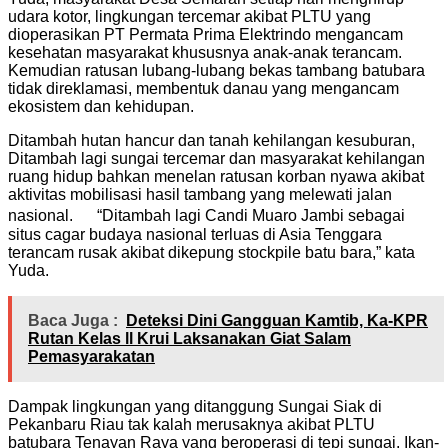
udara kotor, lingkungan tercemar akibat PLTU yang
dioperasikan PT Permata Prima Elektrindo mengancam
kesehatan masyarakat khususnya anak-anak terancam.
Kemudian ratusan lubang-lubang bekas tambang batubara
tidak direklamasi, membentuk danau yang mengancam
ekosistem dan kehidupan.
Ditambah hutan hancur dan tanah kehilangan kesuburan,
Ditambah lagi sungai tercemar dan masyarakat kehilangan
ruang hidup bahkan menelan ratusan korban nyawa akibat
aktivitas mobilisasi hasil tambang yang melewati jalan
nasional. “Ditambah lagi Candi Muaro Jambi sebagai
situs cagar budaya nasional terluas di Asia Tenggara
terancam rusak akibat dikepung stockpile batu bara,” kata
Yuda.
Baca Juga :
Deteksi Dini Gangguan Kamtib, Ka-KPR
Rutan Kelas ll Krui Laksanakan Giat Salam
Pemasyarakatan
Dampak lingkungan yang ditanggung Sungai Siak di
Pekanbaru Riau tak kalah merusaknya akibat PLTU
batubara Tenayan Raya yang beroperasi di tepi sungai. Ikan-