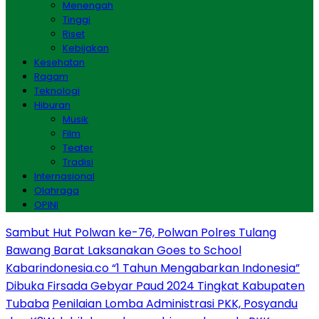
Menengah
Tinggi
Riset
Kebijakan
Kesehatan
Ragam
Teknologi
Hiburan
Musik
Film
Teater
Tradisi
Internasional
Olahraga
OPINI
Sambut Hut Polwan ke-76, Polwan Polres Tulang
Bawang Barat Laksanakan Goes to School
Kabarindonesia.co “1 Tahun Mengabarkan Indonesia”
Dibuka Firsada Gebyar Paud 2024 Tingkat Kabupaten
Tubaba
Penilaian Lomba Administrasi PKK, Posyandu