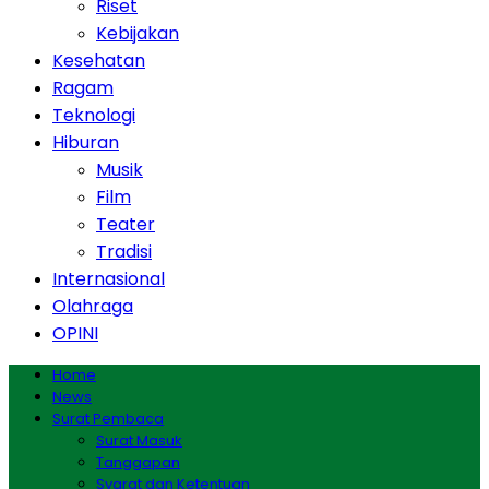
Riset
Kebijakan
Kesehatan
Ragam
Teknologi
Hiburan
Musik
Film
Teater
Tradisi
Internasional
Olahraga
OPINI
Home
News
Surat Pembaca
Surat Masuk
Tanggapan
Syarat dan Ketentuan