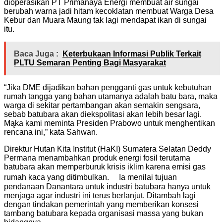
dioperasikan PT Primanaya Energi membuat air sungai
berubah warna jadi hitam kecoklatan membuat Warga Desa
Kebur dan Muara Maung tak lagi mendapat ikan di sungai
itu.
Baca Juga :
Keterbukaan Informasi Publik Terkait
PLTU Semaran Penting Bagi Masyarakat
“Jika DME dijadikan bahan pengganti gas untuk kebutuhan
rumah tangga yang bahan utamanya adalah batu bara, maka
warga di sekitar pertambangan akan semakin sengsara,
sebab batubara akan diekspolitasi akan lebih besar lagi.
Mąka kami meminta Presiden Prabowo untuk menghentikan
rencana ini,” kata Sahwan.
Direktur Hutan Kita Institut (HaKI) Sumatera Selatan Deddy
Permana menambahkan produk energi fosil terutama
batubara akan memperburuk krisis iklim karena emisi gas
rumah kaca yang ditimbulkan. Ia menilai tujuan
pendanaan Danantara untuk industri batubara hanya untuk
menjaga agar industri ini terus berlanjut. Ditambah lagi
dengan tindakan pemerintah yang memberikan konsesi
tambang batubara kepada organisasi massa yang bukan