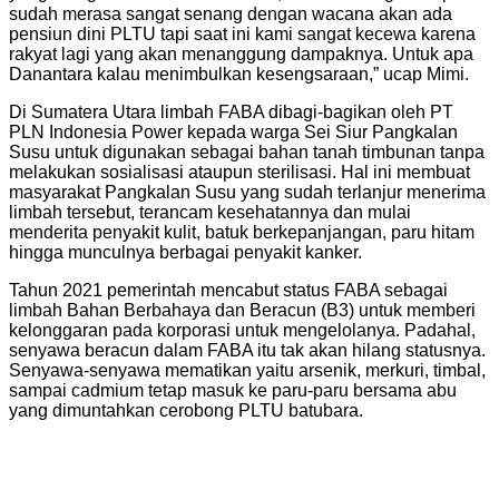
sudah merasa sangat senang dengan wacana akan ada
pensiun dini PLTU tapi saat ini kami sangat kecewa karena
rakyat lagi yang akan menanggung dampaknya. Untuk apa
Danantara kalau menimbulkan kesengsaraan,” ucap Mimi.
Di Sumatera Utara limbah FABA dibagi-bagikan oleh PT
PLN Indonesia Power kepada warga Sei Siur Pangkalan
Susu untuk digunakan sebagai bahan tanah timbunan tanpa
melakukan sosialisasi ataupun sterilisasi. Hal ini membuat
masyarakat Pangkalan Susu yang sudah terlanjur menerima
limbah tersebut, terancam kesehatannya dan mulai
menderita penyakit kulit, batuk berkepanjangan, paru hitam
hingga munculnya berbagai penyakit kanker.
Tahun 2021 pemerintah mencabut status FABA sebagai
limbah Bahan Berbahaya dan Beracun (B3) untuk memberi
kelonggaran pada korporasi untuk mengelolanya. Padahal,
senyawa beracun dalam FABA itu tak akan hilang statusnya.
Senyawa-senyawa mematikan yaitu arsenik, merkuri, timbal,
sampai cadmium tetap masuk ke paru-paru bersama abu
yang dimuntahkan cerobong PLTU batubara.