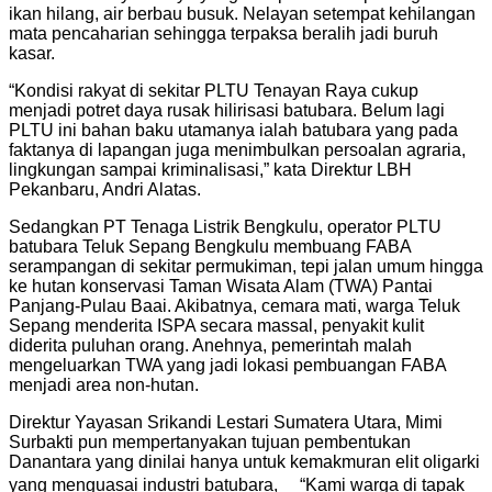
ikan hilang, air berbau busuk. Nelayan setempat kehilangan
mata pencaharian sehingga terpaksa beralih jadi buruh
kasar.
“Kondisi rakyat di sekitar PLTU Tenayan Raya cukup
menjadi potret daya rusak hilirisasi batubara. Belum lagi
PLTU ini bahan baku utamanya ialah batubara yang pada
faktanya di lapangan juga menimbulkan persoalan agraria,
lingkungan sampai kriminalisasi,” kata Direktur LBH
Pekanbaru, Andri Alatas.
Sedangkan PT Tenaga Listrik Bengkulu, operator PLTU
batubara Teluk Sepang Bengkulu membuang FABA
serampangan di sekitar permukiman, tepi jalan umum hingga
ke hutan konservasi Taman Wisata Alam (TWA) Pantai
Panjang-Pulau Baai. Akibatnya, cemara mati, warga Teluk
Sepang menderita ISPA secara massal, penyakit kulit
diderita puluhan orang. Anehnya, pemerintah malah
mengeluarkan TWA yang jadi lokasi pembuangan FABA
menjadi area non-hutan.
Direktur Yayasan Srikandi Lestari Sumatera Utara, Mimi
Surbakti pun mempertanyakan tujuan pembentukan
Danantara yang dinilai hanya untuk kemakmuran elit oligarki
yang menguasai industri batubara, “Kami warga di tapak