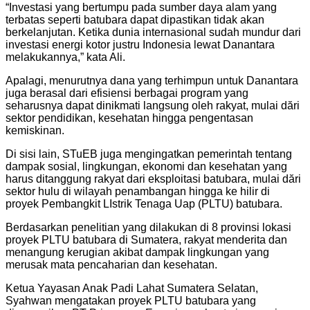
“Investasi yang bertumpu pada sumber daya alam yang
terbatas seperti batubara dapat dipastikan tidak akan
berkelanjutan. Ketika dunia internasional sudah mundur dari
investasi energi kotor justru Indonesia lewat Danantara
melakukannya,” kata Ali.
Apalagi, menurutnya dana yang terhimpun untuk Danantara
juga berasal dari efisiensi berbagai program yang
seharusnya dapat dinikmati langsung oleh rakyat, mulai dări
sektor pendidikan, kesehatan hingga pengentasan
kemiskinan.
Di sisi lain, STuEB juga mengingatkan pemerintah tentang
dampak sosial, lingkungan, ekonomi dan kesehatan yang
harus ditanggung rakyat dari eksploitasi batubara, mulai dări
sektor hulu di wilayah penambangan hingga ke hilir di
proyek Pembangkit LIstrik Tenaga Uap (PLTU) batubara.
Berdasarkan penelitian yang dilakukan di 8 provinsi lokasi
proyek PLTU batubara di Sumatera, rakyat menderita dan
menangung kerugian akibat dampak lingkungan yang
merusak mata pencaharian dan kesehatan.
Ketua Yayasan Anak Padi Lahat Sumatera Selatan,
Syahwan mengatakan proyek PLTU batubara yang