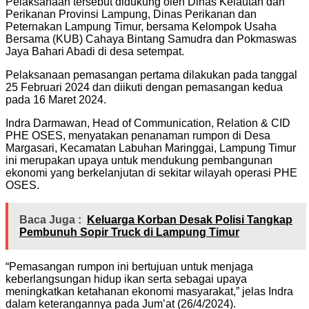
Pelaksanaan tersebut didukung oleh Dinas Kelautan dan
Perikanan Provinsi Lampung, Dinas Perikanan dan
Peternakan Lampung Timur, bersama Kelompok Usaha
Bersama (KUB) Cahaya Bintang Samudra dan Pokmaswas
Jaya Bahari Abadi di desa setempat.
Pelaksanaan pemasangan pertama dilakukan pada tanggal
25 Februari 2024 dan diikuti dengan pemasangan kedua
pada 16 Maret 2024.
Indra Darmawan, Head of Communication, Relation & CID
PHE OSES, menyatakan penanaman rumpon di Desa
Margasari, Kecamatan Labuhan Maringgai, Lampung Timur
ini merupakan upaya untuk mendukung pembangunan
ekonomi yang berkelanjutan di sekitar wilayah operasi PHE
OSES.
Baca Juga :
Keluarga Korban Desak Polisi Tangkap
Pembunuh Sopir Truck di Lampung Timur
“Pemasangan rumpon ini bertujuan untuk menjaga
keberlangsungan hidup ikan serta sebagai upaya
meningkatkan ketahanan ekonomi masyarakat,” jelas Indra
dalam keterangannya pada Jum’at (26/4/2024).