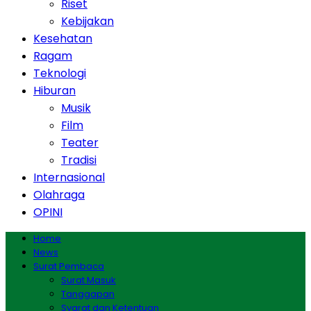
Riset
Kebijakan
Kesehatan
Ragam
Teknologi
Hiburan
Musik
Film
Teater
Tradisi
Internasional
Olahraga
OPINI
Home
News
Surat Pembaca
Surat Masuk
Tanggapan
Syarat dan Ketentuan