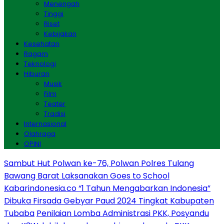
Menengah
Tinggi
Riset
Kebijakan
Kesehatan
Ragam
Teknologi
Hiburan
Musik
Film
Teater
Tradisi
Internasional
Olahraga
OPINI
Sambut Hut Polwan ke-76, Polwan Polres Tulang
Bawang Barat Laksanakan Goes to School
Kabarindonesia.co “1 Tahun Mengabarkan Indonesia”
Dibuka Firsada Gebyar Paud 2024 Tingkat Kabupaten
Tubaba
Penilaian Lomba Administrasi PKK, Posyandu