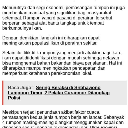
Menurutnya dari segi ekonomi, pemasangan rumpon ini juga
memberikan manfaat yang signifikan bagi masyarakat
setempat. Rumpon yang dipasang di perairan tersebut
berperan sebagai alat bantu tangkap untuk tempat
berkumpulnya ikan.
Dengan demikian, langkah ini diharapkan dapat
meningkatkan populasi ikan di perairan sekitar.
Selain itu, titik-titik rumpon yang menjadi atraktor bagi ikan-
ikan dapat diidentifikasi dengan mudah sehingga nelayan
bisa menghemat bahan bakar dan biaya perjalanan. Hal ini
diharapkan mampu meningkatkan pendapatan dan
memperkuat ketahanan perekonomian lokal.
Baca Juga :
Sering Beraksi di Sribhawono
Lampung Timur, 2 Pelaku Curanmor Ditangkap
Polisi
Meskipun terjadi penundaan akibat faktor cuaca,
pemasangan kedua jenis rumpon berjalan lancar. Sebanyak
4 rumpon masing-masing diangkut menggunakan kapal dan
dipasang sesuai dengan rekomendasi dari DKP Provinsi