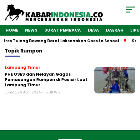
HOME
NEWS
SURAT PEMBACA
DESA
DAERAH
LIP
Polres Tulang Bawang Barat Laksanakan Goes to School
Kaba
Topik
Rumpon
Lampung Timur
PHE OSES dan Nelayan Gagas
Pemasangan Rumpon di Pesisir Laut
Lampung Timur
Jumat, 26 April 2024 - 15:08 WIB