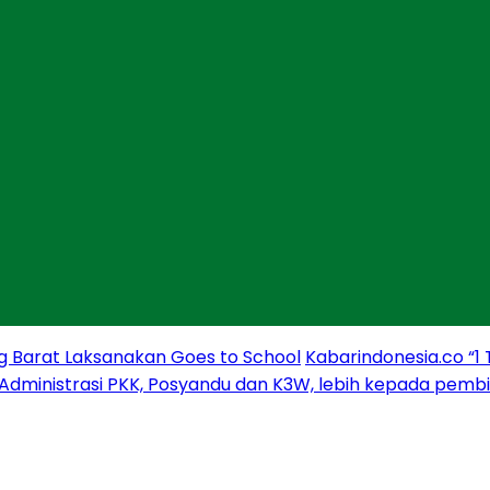
g Barat Laksanakan Goes to School
Kabarindonesia.co “1
 Administrasi PKK, Posyandu dan K3W, lebih kepada pem