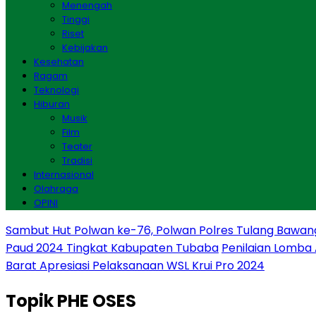
Menengah
Tinggi
Riset
Kebijakan
Kesehatan
Ragam
Teknologi
Hiburan
Musik
Film
Teater
Tradisi
Internasional
Olahraga
OPINI
Sambut Hut Polwan ke-76, Polwan Polres Tulang Bawan
Paud 2024 Tingkat Kabupaten Tubaba
Penilaian Lomba
Barat Apresiasi Pelaksanaan WSL Krui Pro 2024
Topik
PHE OSES