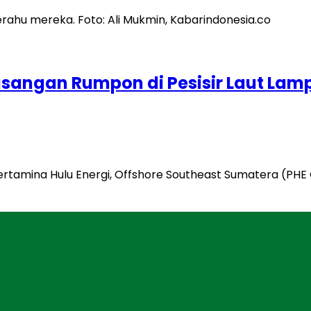
sangan Rumpon di Pesisir Laut Lam
ertamina Hulu Energi, Offshore Southeast Sumatera (P