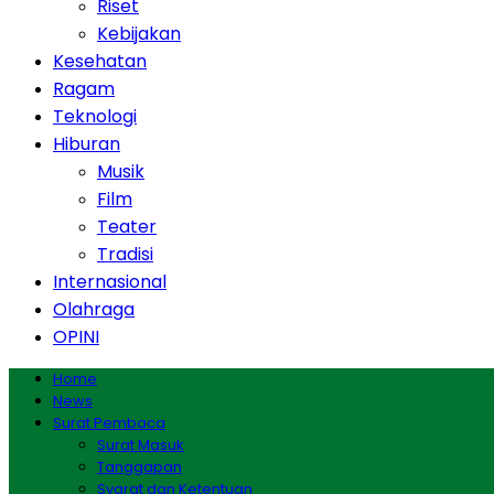
Riset
Kebijakan
Kesehatan
Ragam
Teknologi
Hiburan
Musik
Film
Teater
Tradisi
Internasional
Olahraga
OPINI
Home
News
Surat Pembaca
Surat Masuk
Tanggapan
Syarat dan Ketentuan