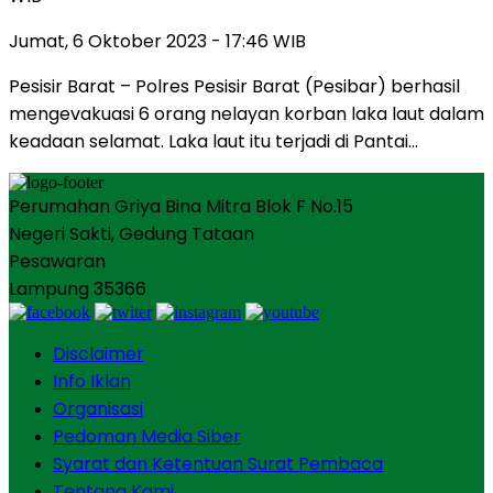
Jumat, 6 Oktober 2023 - 17:46 WIB
Pesisir Barat – Polres Pesisir Barat (Pesibar) berhasil
mengevakuasi 6 orang nelayan korban laka laut dalam
keadaan selamat. Laka laut itu terjadi di Pantai…
Perumahan Griya Bina Mitra Blok F No.15
Negeri Sakti, Gedung Tataan
Pesawaran
Lampung 35366
Disclaimer
Info Iklan
Organisasi
Pedoman Media Siber
Syarat dan Ketentuan Surat Pembaca
Tentang Kami