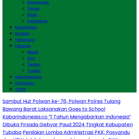
Menengah
Tinggi
Riset
Kebijakan
Kesehatan
Ragam
Teknologi
Hiburan
Musik
Film
Teater
Tradisi
Internasional
Olahraga
OPINI
Sambut Hut Polwan ke-76, Polwan Polres Tulang
Bawang Barat Laksanakan Goes to School
Kabarindonesia.co “1 Tahun Mengabarkan Indonesia”
Dibuka Firsada Gebyar Paud 2024 Tingkat Kabupaten
Tubaba
Penilaian Lomba Administrasi PKK, Posyandu