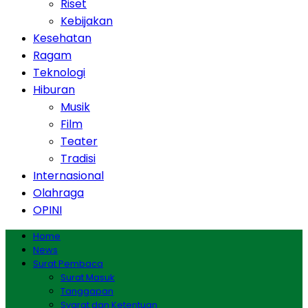
Riset
Kebijakan
Kesehatan
Ragam
Teknologi
Hiburan
Musik
Film
Teater
Tradisi
Internasional
Olahraga
OPINI
Home
News
Surat Pembaca
Surat Masuk
Tanggapan
Syarat dan Ketentuan