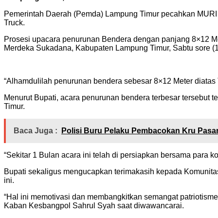
Pemerintah Daerah (Pemda) Lampung Timur pecahkan MURI a
Truck.
Prosesi upacara penurunan Bendera dengan panjang 8×12 Met
Merdeka Sukadana, Kabupaten Lampung Timur, Sabtu sore (1
“Alhamdulilah penurunan bendera sebesar 8×12 Meter diata
Menurut Bupati, acara penurunan bendera terbesar tersebut
Timur.
Baca Juga :
Polisi Buru Pelaku Pembacokan Kru Pasa
“Sekitar 1 Bulan acara ini telah di persiapkan bersama para ko
Bupati sekaligus mengucapkan terimakasih kepada Komunit
ini.
“Hal ini memotivasi dan membangkitkan semangat patriotisme
Kaban Kesbangpol Sahrul Syah saat diwawancarai.