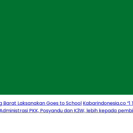
g Barat Laksanakan Goes to School
Kabarindonesia.co “1
 Administrasi PKK, Posyandu dan K3W, lebih kepada pem