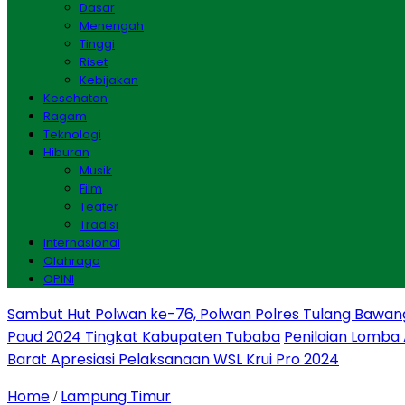
Dasar
Menengah
Tinggi
Riset
Kebijakan
Kesehatan
Ragam
Teknologi
Hiburan
Musik
Film
Teater
Tradisi
Internasional
Olahraga
OPINI
Sambut Hut Polwan ke-76, Polwan Polres Tulang Bawan
Paud 2024 Tingkat Kabupaten Tubaba
Penilaian Lomba
Barat Apresiasi Pelaksanaan WSL Krui Pro 2024
Home
Lampung Timur
/