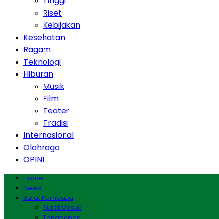
Tinggi
Riset
Kebijakan
Kesehatan
Ragam
Teknologi
Hiburan
Musik
Film
Teater
Tradisi
Internasional
Olahraga
OPINI
Home
News
Surat Pembaca
Surat Masuk
Tanggapan