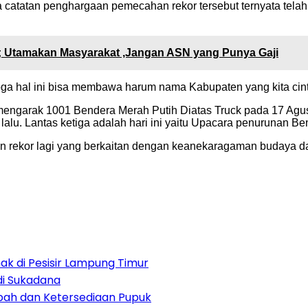
atan penghargaan pemecahan rekor tersebut ternyata telah 
; Utamakan Masyarakat ,Jangan ASN yang Punya Gaji
a hal ini bisa membawa harum nama Kabupaten yang kita cinta
mengarak 1001 Bendera Merah Putih Diatas Truck pada 17 Ag
u. Lantas ketiga adalah hari ini yaitu Upacara penurunan Ben
kan rekor lagi yang berkaitan dengan keanekaragaman budaya d
 di Pesisir Lampung Timur
 di Sukadana
bah dan Ketersediaan Pupuk