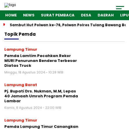
HOME
NEWS
SURAT PEMBACA
DESA
DAERAH
LIP
Sambut Hut Polwan ke-76, Polwan Polres Tulang Bawang Bar
Topik
Pemda
Lampung Timur
Pemda Lamtim Pecahkan Rekor
MURI Penurunan Bendera Terbesar
Diatas Truck
Minggu, 18 Agustus 2024 - 10:28 WIB
Lampung Barat
Pj. Bupati Drs. Nukman, M.M, Lepas
40 Jamaah Umroh Program Pemda
Lambar
Kamis, 8 Agustus 2024 - 22:00 WIB
Lampung Timur
Pemda Lampung Timur Canangkan