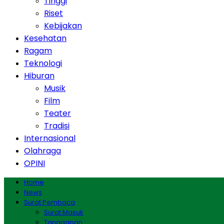
Tinggi
Riset
Kebijakan
Kesehatan
Ragam
Teknologi
Hiburan
Musik
Film
Teater
Tradisi
Internasional
Olahraga
OPINI
Home
News
Surat Pembaca
Surat Masuk
Tanggapan