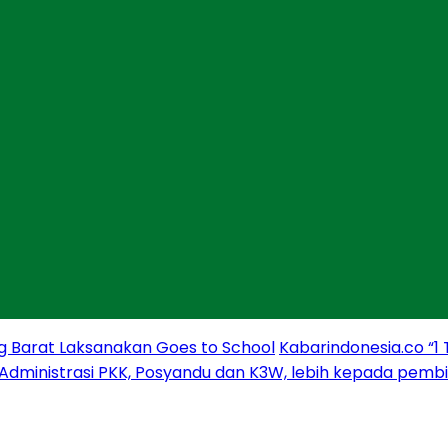
g Barat Laksanakan Goes to School
Kabarindonesia.co “1
 Administrasi PKK, Posyandu dan K3W, lebih kepada pem