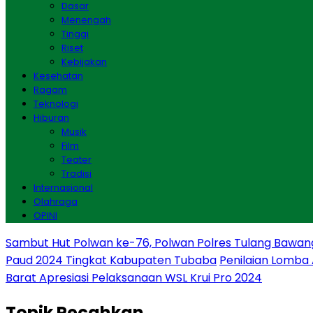
Dasar
Menengah
Tinggi
Riset
Kebijakan
Kesehatan
Ragam
Teknologi
Hiburan
Musik
Film
Teater
Tradisi
Internasional
Olahraga
OPINI
Sambut Hut Polwan ke-76, Polwan Polres Tulang Bawan
Paud 2024 Tingkat Kabupaten Tubaba
Penilaian Lomba
Barat Apresiasi Pelaksanaan WSL Krui Pro 2024
Topik
Pecahkan