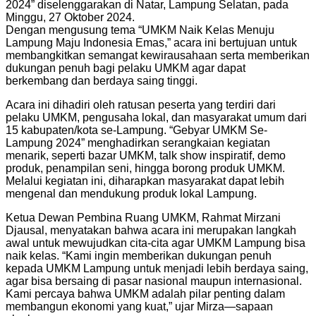
2024” diselenggarakan di Natar, Lampung Selatan, pada
Minggu, 27 Oktober 2024.
Dengan mengusung tema “UMKM Naik Kelas Menuju
Lampung Maju Indonesia Emas,” acara ini bertujuan untuk
membangkitkan semangat kewirausahaan serta memberikan
dukungan penuh bagi pelaku UMKM agar dapat
berkembang dan berdaya saing tinggi.
Acara ini dihadiri oleh ratusan peserta yang terdiri dari
pelaku UMKM, pengusaha lokal, dan masyarakat umum dari
15 kabupaten/kota se-Lampung. “Gebyar UMKM Se-
Lampung 2024” menghadirkan serangkaian kegiatan
menarik, seperti bazar UMKM, talk show inspiratif, demo
produk, penampilan seni, hingga borong produk UMKM.
Melalui kegiatan ini, diharapkan masyarakat dapat lebih
mengenal dan mendukung produk lokal Lampung.
Ketua Dewan Pembina Ruang UMKM, Rahmat Mirzani
Djausal, menyatakan bahwa acara ini merupakan langkah
awal untuk mewujudkan cita-cita agar UMKM Lampung bisa
naik kelas. “Kami ingin memberikan dukungan penuh
kepada UMKM Lampung untuk menjadi lebih berdaya saing,
agar bisa bersaing di pasar nasional maupun internasional.
Kami percaya bahwa UMKM adalah pilar penting dalam
membangun ekonomi yang kuat,” ujar Mirza—sapaan