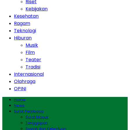
Riset
Kebijakan
Kesehatan
Ragam
Teknologi
Hiburan
Musik
Film
Teater
Tradisi
Internasional
Olahraga
OPINI
Home
News
Surat Pembaca
Surat Masuk
Tanggapan
Syarat dan Ketentuan