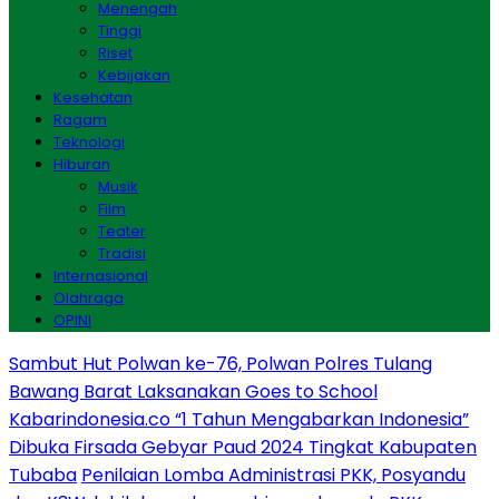
Menengah
Tinggi
Riset
Kebijakan
Kesehatan
Ragam
Teknologi
Hiburan
Musik
Film
Teater
Tradisi
Internasional
Olahraga
OPINI
Sambut Hut Polwan ke-76, Polwan Polres Tulang
Bawang Barat Laksanakan Goes to School
Kabarindonesia.co “1 Tahun Mengabarkan Indonesia”
Dibuka Firsada Gebyar Paud 2024 Tingkat Kabupaten
Tubaba
Penilaian Lomba Administrasi PKK, Posyandu