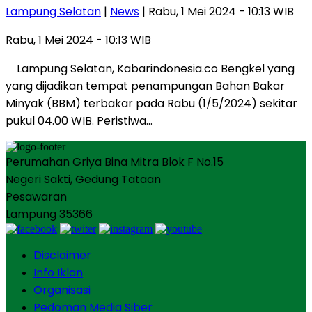
Lampung Selatan
|
News
| Rabu, 1 Mei 2024 - 10:13 WIB
Rabu, 1 Mei 2024 - 10:13 WIB
Lampung Selatan, Kabarindonesia.co Bengkel yang
yang dijadikan tempat penampungan Bahan Bakar
Minyak (BBM) terbakar pada Rabu (1/5/2024) sekitar
pukul 04.00 WIB. Peristiwa…
Perumahan Griya Bina Mitra Blok F No.15
Negeri Sakti, Gedung Tataan
Pesawaran
Lampung 35366
Disclaimer
Info Iklan
Organisasi
Pedoman Media Siber