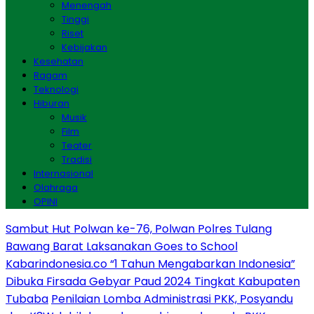
Menengah
Tinggi
Riset
Kebijakan
Kesehatan
Ragam
Teknologi
Hiburan
Musik
Film
Teater
Tradisi
Internasional
Olahraga
OPINI
Sambut Hut Polwan ke-76, Polwan Polres Tulang
Bawang Barat Laksanakan Goes to School
Kabarindonesia.co “1 Tahun Mengabarkan Indonesia”
Dibuka Firsada Gebyar Paud 2024 Tingkat Kabupaten
Tubaba
Penilaian Lomba Administrasi PKK, Posyandu