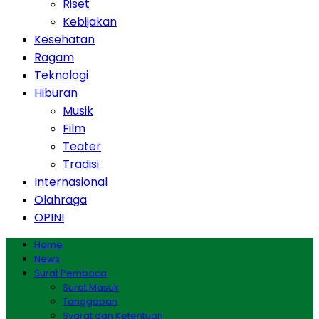
Riset
Kebijakan
Kesehatan
Ragam
Teknologi
Hiburan
Musik
Film
Teater
Tradisi
Internasional
Olahraga
OPINI
Home
News
Surat Pembaca
Surat Masuk
Tanggapan
Syarat dan Ketentuan