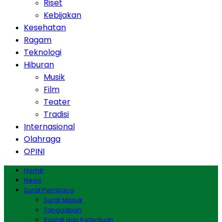
Riset
Kebijakan
Kesehatan
Ragam
Teknologi
Hiburan
Musik
Film
Teater
Tradisi
Internasional
Olahraga
OPINI
Home
News
Surat Pembaca
Surat Masuk
Tanggapan
Syarat dan Ketentuan