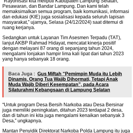
“Rayonisasi kita meliputi Kabupaten Lampung Selatan,
Pesawaran, dan Bandar Lampung. Dan kami telah
memaksimalkan semua program, baik komunikasi, informasi
dan edukasi (KIE) juga sosialisasi kepada seluruh lapisan
masyarakat,” ujarnya, Selasa (24/12/2024) saat ditemui di
ruang kerjanya.
Sedangkan untuk Layanan Tim Asesmen Terpadu (TAT),
lanjut AKBP Rahmad Hidayat, mencatat kinerja positif
dengan melayani 87 orang di sepanjang tahun 2024,
mengalami lonjakan hampir lima kali lipat dari tahun 2023
yang hanya sebanyak 18 orang.
Baca Juga :
Gus Miftah “Pemimpin Muda itu Lebih
Dinamis. Orang Tua Wajib Dihormati, Tetapi Anak
Muda Wajib Diberi Kesempatan”, pada Acara
Silaturahmi Kebangsaan di Lampung Selatan
“Untuk program Desa Bersih Narkoba atau Desa Bersinar
juga memiliki peningkatan, ditahun 2023 terdapat 2 desa,
dan di tahun ini kita juga mengalami kenaikan sebanyak 3
Desa,” ungkapnya.
Mantan Penyidik Direktorat Narkoba Polda Lampung itu juga