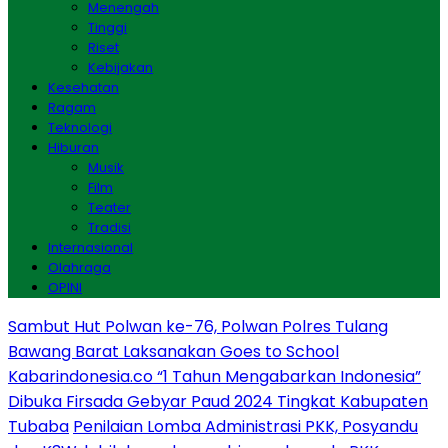
Menengah
Tinggi
Riset
Kebijakan
Kesehatan
Ragam
Teknologi
Hiburan
Musik
Film
Teater
Tradisi
Internasional
Olahraga
OPINI
Sambut Hut Polwan ke-76, Polwan Polres Tulang
Bawang Barat Laksanakan Goes to School
Kabarindonesia.co “1 Tahun Mengabarkan Indonesia”
Dibuka Firsada Gebyar Paud 2024 Tingkat Kabupaten
Tubaba
Penilaian Lomba Administrasi PKK, Posyandu