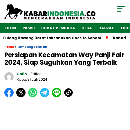
HOME
NEWS
SURAT PEMBACA
DESA
DAERAH
LIP
 Tulang Bawang Barat Laksanakan Goes to School
Kabarindo
/
Home
Lampung Selatan
Persiapan Kecamatan Way Panji Fair
2024, Siap Suguhkan Yang Terbaik
Galih
- Editor
Rabu, 31 Juli 2024