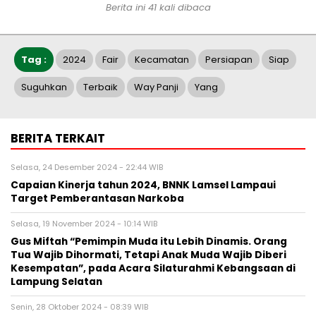
Berita ini 41 kali dibaca
Tag :
2024
Fair
Kecamatan
Persiapan
Siap
Suguhkan
Terbaik
Way Panji
Yang
BERITA TERKAIT
Selasa, 24 Desember 2024 - 22:44 WIB
Capaian Kinerja tahun 2024, BNNK Lamsel Lampaui
Target Pemberantasan Narkoba
Selasa, 19 November 2024 - 10:14 WIB
Gus Miftah “Pemimpin Muda itu Lebih Dinamis. Orang
Tua Wajib Dihormati, Tetapi Anak Muda Wajib Diberi
Kesempatan”, pada Acara Silaturahmi Kebangsaan di
Lampung Selatan
Senin, 28 Oktober 2024 - 08:39 WIB