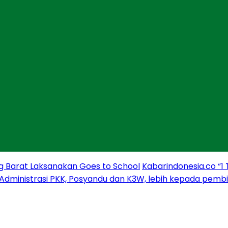
g Barat Laksanakan Goes to School
Kabarindonesia.co “1
 Administrasi PKK, Posyandu dan K3W, lebih kepada pem