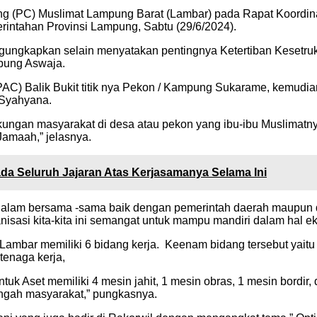
g (PC) Muslimat Lampung Barat (Lambar) pada Rapat Koordina
rintahan Provinsi Lampung, Sabtu (29/6/2024).
gkapkan selain menyatakan pentingnya Ketertiban Kesetruktu
pung Aswaja.
AC) Balik Bukit titik nya Pekon / Kampung Sukarame, kemudia
 Syahyana.
ngan masyarakat di desa atau pekon yang ibu-ibu Muslimatnya 
amaah,” jelasnya.
a Seluruh Jajaran Atas Kerjasamanya Selama Ini
ar dalam bersama -sama baik dengan pemerintah daerah maupun
sasi kita-kita ini semangat untuk mampu mandiri dalam hal ek
ambar memiliki 6 bidang kerja. Keenam bidang tersebut yaitu 
tenaga kerja,
ntuk Aset memiliki 4 mesin jahit, 1 mesin obras, 1 mesin bordi
ngah masyarakat,” pungkasnya.