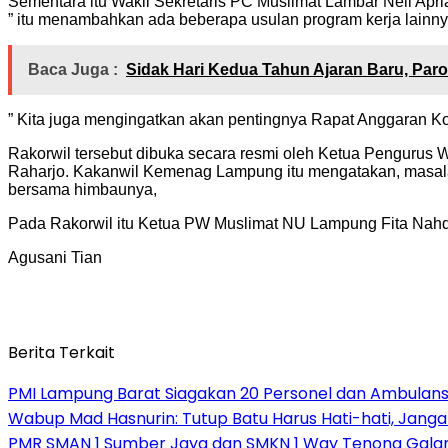
Sementara itu Wakil Sekretaris PC Muslimat Lambar Neli Apr
” itu menambahkan ada beberapa usulan program kerja lainn
Baca Juga :
Sidak Hari Kedua Tahun Ajaran Baru, Paros
” Kita juga mengingatkan akan pentingnya Rapat Anggaran Ko
Rakorwil tersebut dibuka secara resmi oleh Ketua Penguru
Raharjo. Kakanwil Kemenag Lampung itu mengatakan, masalah 
bersama himbaunya,
Pada Rakorwil itu Ketua PW Muslimat NU Lampung Fita Nahd
Agusani Tian
Berita Terkait
PMI Lampung Barat Siagakan 20 Personel dan Ambulans 
Wabup Mad Hasnurin: Tutup Batu Harus Hati-hati, Jang
PMR SMAN 1 Sumber Jaya dan SMKN 1 Way Tenong Galang