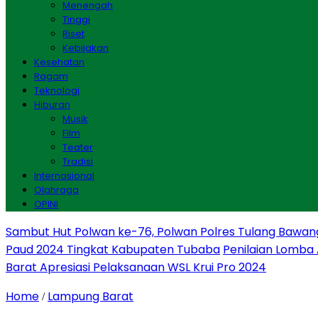
Menengah
Tinggi
Riset
Kebijakan
Kesehatan
Ragam
Teknologi
Hiburan
Musik
Film
Teater
Tradisi
Internasional
Olahraga
OPINI
Sambut Hut Polwan ke-76, Polwan Polres Tulang Bawan
Paud 2024 Tingkat Kabupaten Tubaba
Penilaian Lomba
Barat Apresiasi Pelaksanaan WSL Krui Pro 2024
Home
Lampung Barat
/