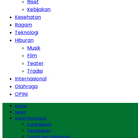
Riset
Kebijakan
Kesehatan
Ragam
Teknologi
Hiburan
Musik
Film
Teater
Tradisi
Internasional
Olahraga
OPINI
Home
News
Surat Pembaca
Surat Masuk
Tanggapan
Syarat dan Ketentuan