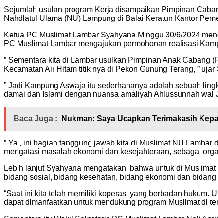
Sejumlah usulan program Kerja disampaikan Pimpinan Caban
Nahdlatul Ulama (NU) Lampung di Balai Keratun Kantor Peme
Ketua PC Muslimat Lambar Syahyana Minggu 30/6/2024 mengun
PC Muslimat Lambar mengajukan permohonan realisasi Kam
” Sementara kita di Lambar usulkan Pimpinan Anak Cabang (P
Kecamatan Air Hitam titik nya di Pekon Gunung Terang, ” ujar
” Jadi Kampung Aswaja itu sederhananya adalah sebuah lingku
damai dan Islami dengan nuansa amaliyah Ahlussunnah wal J
Baca Juga :
Nukman: Saya Ucapkan Terimakasih Kepad
” Ya , ini bagian tanggung jawab kita di Muslimat NU Lamb
mengatasi masalah ekonomi dan kesejahteraan, sebagai organi
Lebih lanjut Syahyana mengatakan, bahwa untuk di Muslimat L
bidang sosial, bidang kesehatan, bidang ekonomi dan bidang 
“Saat ini kita telah memiliki koperasi yang berbadan hukum. U
dapat dimanfaatkan untuk mendukung program Muslimat di te