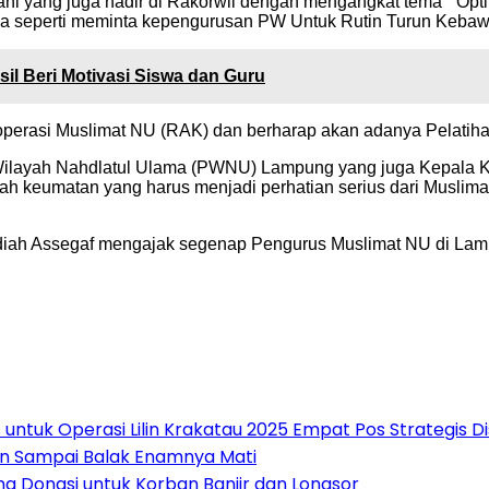
iani yang juga hadir di Rakorwil dengan mengangkat tema ” Op
ya seperti meminta kepengurusan PW Untuk Rutin Turun Kebawa
il Beri Motivasi Siswa dan Guru
perasi Muslimat NU (RAK) dan berharap akan adanya Pelatihan
s Wilayah Nahdlatul Ulama (PWNU) Lampung yang juga Kepala
keumatan yang harus menjadi perhatian serius dari Muslimat N
iah Assegaf mengajak segenap Pengurus Muslimat NU di Lampu
untuk Operasi Lilin Krakatau 2025 Empat Pos Strategis 
an Sampai Balak Enamnya Mati
 Donasi untuk Korban Banjir dan Longsor