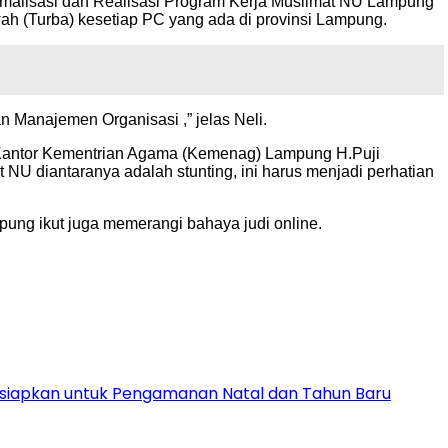
timalisasi dan Realisasi Program Kerja Muslimat NU Lampung
h (Turba) kesetiap PC yang ada di provinsi Lampung.
 Manajemen Organisasi ,” jelas Neli.
 Kantor Kementrian Agama (Kemenag) Lampung H.Puji
U diantaranya adalah stunting, ini harus menjadi perhatian
ng ikut juga memerangi bahaya judi online.
Disiapkan untuk Pengamanan Natal dan Tahun Baru