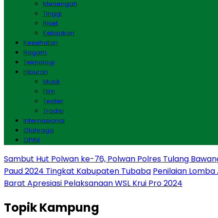
Menengah
Tinggi
Riset
Kebijakan
Kesehatan
Ragam
Teknologi
Hiburan
Musik
Film
Teater
Tradisi
Internasional
Olahraga
OPINI
Sambut Hut Polwan ke-76, Polwan Polres Tulang Bawan
Paud 2024 Tingkat Kabupaten Tubaba
Penilaian Lomba
Barat Apresiasi Pelaksanaan WSL Krui Pro 2024
Topik
Kampung