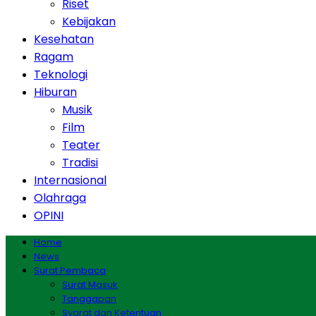
Riset
Kebijakan
Kesehatan
Ragam
Teknologi
Hiburan
Musik
Film
Teater
Tradisi
Internasional
Olahraga
OPINI
Home
News
Surat Pembaca
Surat Masuk
Tanggapan
Syarat dan Ketentuan