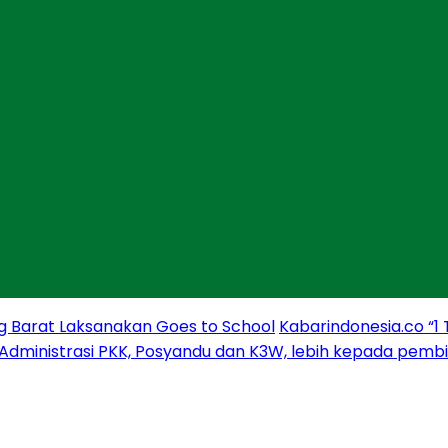
g Barat Laksanakan Goes to School
Kabarindonesia.co “1
 Administrasi PKK, Posyandu dan K3W, lebih kepada pem