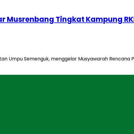
r Musrenbang Tingkat Kampung RK
atan Umpu Semenguk, menggelar Musyawarah Rencana 